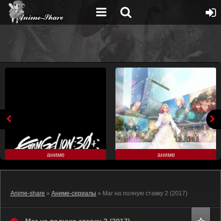
аниме
аниме
Anime-share
»
Аниме-сериалы
» Маг на полную ставку 2 (2017)