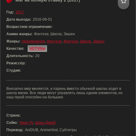
Маг на полную ставку 2 (2017)
Год:
2017
Дата выхода:
2016-09-01
Возрастное ограничение:
Аниме жанры:
Фэнтези, Школа, Экшен
Жанры:
приключения
,
фэнтези
,
Фэнтези
,
Школа
,
Экшен
Качество:
HDTVRip
Длительность:
20
Режиссёр:
Студия:
Внезапно мир меняется, и парень вместо обычной школы ходит в
школу магии. Все люди могут управлять лишь одним элементов, но
наш герой способен на большее.
Страна:
Сейю:
Чжао Лу
,
Шэнь Давэй
Перевод:
AniDUB, AnimeVost, Субтитры