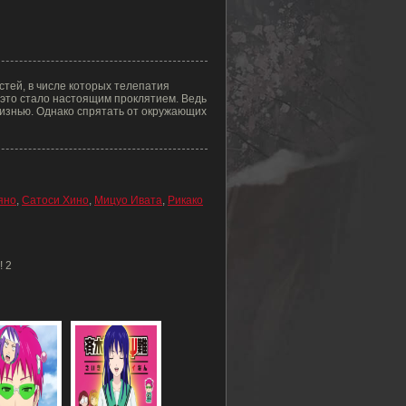
тей, в числе которых телепатия
и это стало настоящим проклятием. Ведь
жизнью. Однако спрятать от окружающих
яно
,
Сатоси Хино
,
Мицуо Ивата
,
Рикако
! 2