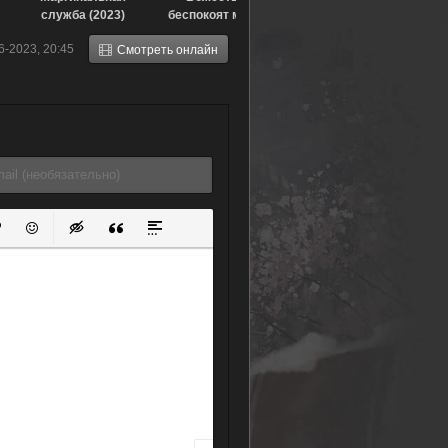
служба (2023)
беспокоят меня
(2019)
6-2023, 20:45
Смотреть онлайн
ок
й список
ь ссылку
тавить защищенную ссылку
Вставить смайлик
Вставка скрытого текста
Вставка цитаты
Вставка спойлера