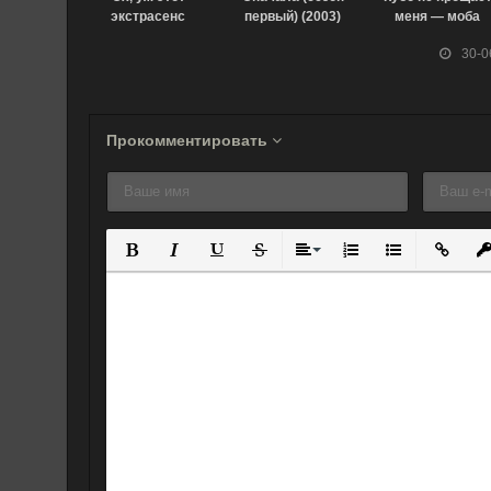
экстрасенс
первый) (2003)
меня — моба
Сайки Кусуо!
(2023)
30-0
[ТВ-1] (2016)
Прокомментировать
Полужирный
Курсив
Подчеркнутый
Зачеркнутый
Выравнивание
Нумерованный спис
Маркированны
Вставит
Вс