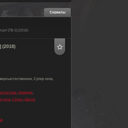
Сериалы
усуо! [ТВ-2] (2018)
 (2018)
верхъестественное, Супер сила,
антастика
,
Комедия
,
р сила
,
Сёнен
,
Школа
ай