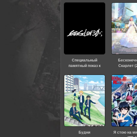
Специальный
Бесконеч
памятный показ к
Скарлет (
тридцатилетию
«Евангелиона» (2026)
Будни
Я стою на м