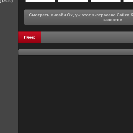
] (2020)
Смотреть онлайн Ох, уж этот экстрасенс Сайки Кусуо! [ТВ-2] (2018) в хорошем
качестве
Плеер