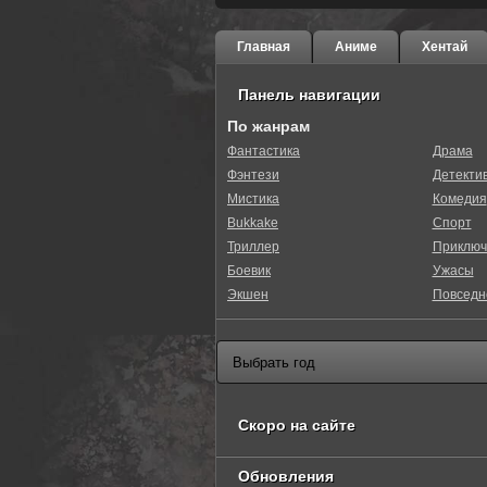
Главная
Аниме
Хентай
Панель навигации
По жанрам
Фантастика
Драма
Фэнтези
Детекти
Мистика
Комедия
Bukkake
Спорт
Триллер
Приключ
Боевик
Ужасы
Экшен
Повседн
Скоро на сайте
Обновления