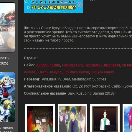
Школьник Саики Кусуо обладает целым ворохом сверхспособнос
и рентгеновское зрение. Кто-то считает это даром, а для Саик
он просто хочет быть обычным человеком и жить нормальной 
свои навыки не так-то просто.
ность
Страна:
2025)
Сейю:
Хироси Камия
,
Даисукэ Оно
,
Нобунага Симадзаки
,
Аи Ка
Аикава
,
Юкари Тамура
,
Ёсимаса Хосоя
,
Нацуки Ханаэ
Перевод:
AniLibria.TV, JAM, MedusaSub.Subtitles
Альтернативное название:
Ох, уж этот экстрасенс Сайки Кусуо
Оригинальное название
Saiki Kusuo no Sainan (2018)
иллионе