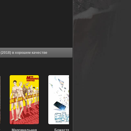
Аниме Ох, уж этот экстрасенс Сайки Кусуо! [ТВ-2] (2018) в хорошем качестве
т
Маргинальная
Божества