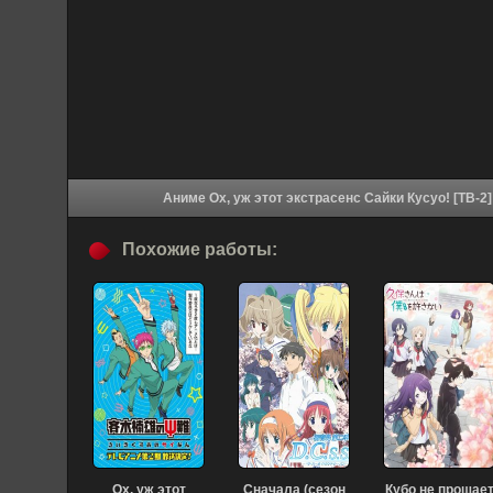
Похожие работы:
Ох, уж этот
Сначала (сезон
Кубо не прощае