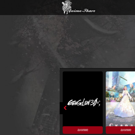
аниме
аниме