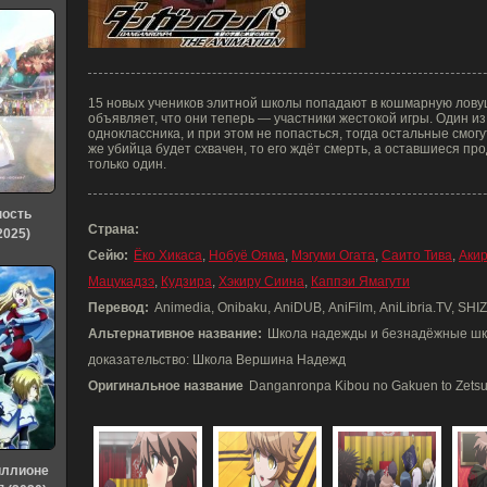
15 новых учеников элитной школы попадают в кошмарную лову
объявляет, что они теперь — участники жестокой игры. Один и
одноклассника, и при этом не попасться, тогда остальные смог
же убийца будет схвачен, то его ждёт смерть, а оставшиеся про
только один.
ность
Страна:
2025)
Сейю:
Ёко Хикаса
,
Нобуё Ояма
,
Мэгуми Огата
,
Саито Тива
,
Аки
Мацукадзэ
,
Кудзира
,
Хэкиру Сиина
,
Каппэи Ямагути
Перевод:
Animedia, Onibaku, AniDUB, AniFilm, AniLibria.TV, SHI
Альтернативное название:
Школа надежды и безнадёжные шко
доказательство: Школа Вершина Надежд
Оригинальное название
Danganronpa Kibou no Gakuen to Zetsu
иллионе