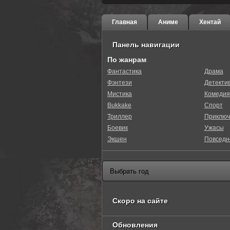
Главная
Аниме
Хентай
Панель навигации
По жанрам
Фантастика
Драма
Фэнтези
Детекти
Мистика
Комедия
Bukkake
Спорт
Триллер
Приключ
Боевик
Ужасы
Экшен
Повседн
Скоро на сайте
Обновления