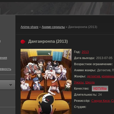
Anime-share
»
Аниме-сериалы
» Данганронпа (2013)
в
Данганронпа (2013)
Год:
2013
ения
Дата выхода:
2013-07-05
Возрастное ограничение:
евность
Аниме жанры:
Детектив, 
Жанры:
детектив
,
кримина
Ужасы
,
Школа
Качество:
HDTVRip
Длительность:
24
Режиссёр:
Сэидзи Киси
,
С
Студия: