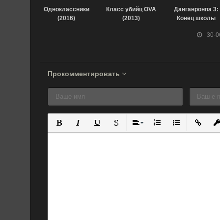
Одноклассники
Класс убийц OVA
Данганронпа 3:
(2016)
(2013)
Конец школы
надежды.
30-0
Надежда (2016)
Прокомментировать
Полужирный
Курсив
Подчеркнутый
Зачеркнутый
Выравнивание
Нумерованный спис
Маркированны
Вставит
Вс