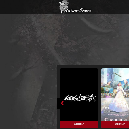
аниме
аниме