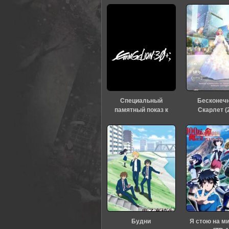
Специальный
Бесконеч
памятный показ к
Скарлет (
тридцатилетию
«Евангелиона» (2026)
Будни
Я стою на м