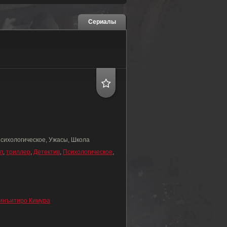
Сериалы
Психологическое, Ужасы, Школа
л
,
триллер
,
Детектив
,
Психологическое
,
инъитиро Кимура