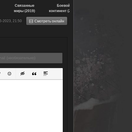
Связанные
Боевой
миры (2019)
континент (2018)
6-2023, 21:50
Смотреть онлайн
ок
й список
ь ссылку
тавить защищенную ссылку
Вставить смайлик
Вставка скрытого текста
Вставка цитаты
Вставка спойлера