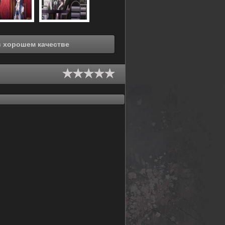
отреть онлайн Данганронпа (2013) в хорошем качестве