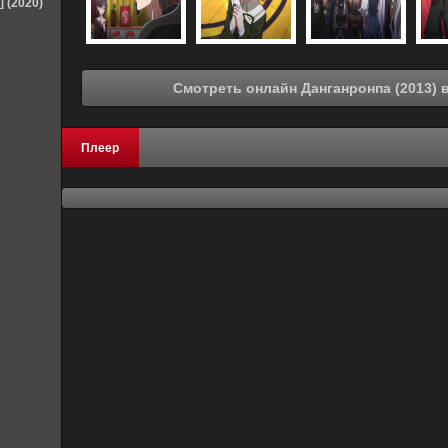
] (2020)
См
Плеер