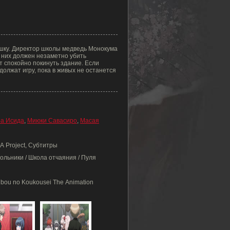
шку. Директор школы медведь Монокума
з них должен незаметно убить
ут спокойно покинуть здание. Если
должат игру, пока в живых не останется
ра Исида
,
Миюки Савасиро
,
Масая
ZA Project, Субтитры
льники / Школа отчаяния / Пуля
bou no Koukousei The Animation