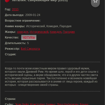
Хеталия: Сверкающий мир (2015)
Год:
2015
Дата выхода:
2009-01-24
Возрастное ограничение:
Аниме жанры:
Исторический, Комедия, Пародия
Жанры:
комедия
,
Исторический
,
Комедия
,
Пародия
Качество:
HDTVRip
Длительность:
5
Режиссёр:
Боб Сирохата
Студия:
Когда-то почти всем известным миром правил здоровый мужик,
которого звали Древний Рим. Но время шло, герой и его дети сошли с
исторической сцены, а внуки обнаружили, что и в других частях света
есть весьма серьезные парни. Так постепенно и возникла новейшая
история, которая рассказывается в аниме от лица героев, каждый из
которых - олицетворение своей страны.
Страна:
Сейю:
Эрик Вейл
,
Кристофер Бевинс
,
Тодд Хаберкорн
,
Брина