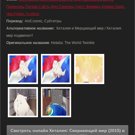
Паленсиа
,
Патрик Сэйтц
,
Иен Синклер
,
Скотт Фриман
,
Кларин Харп
,
Чак Хубер
,
Го Иноэ
Перевод:
AniCosmic, Субтитры
Альтернативное название:
Хеталия и Мерцающий мир / Хеталия:
мир подмигнет!
Оригинальное название
Hetalia: The World Twinkle
Смотреть онлайн Хеталия: Сверкающий мир (2015) в