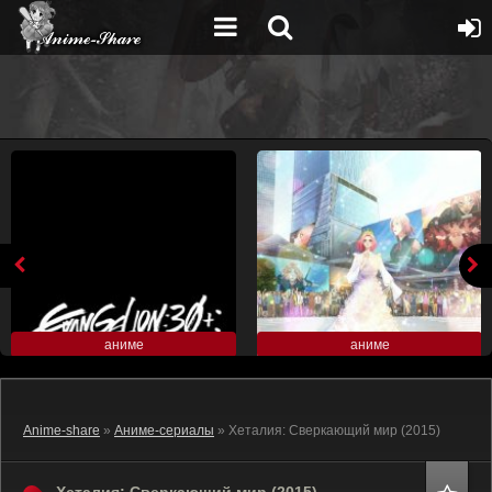
аниме
аниме
Anime-share
»
Аниме-сериалы
» Хеталия: Сверкающий мир (2015)