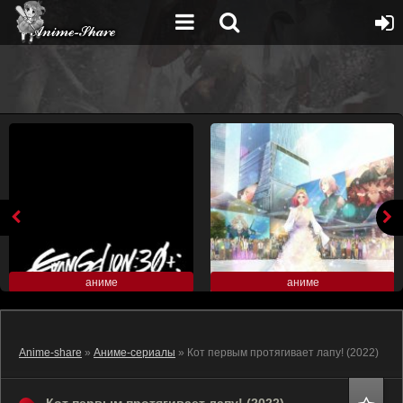
аниме
аниме
Anime-share
»
Аниме-сериалы
» Кот первым протягивает лапу! (2022)