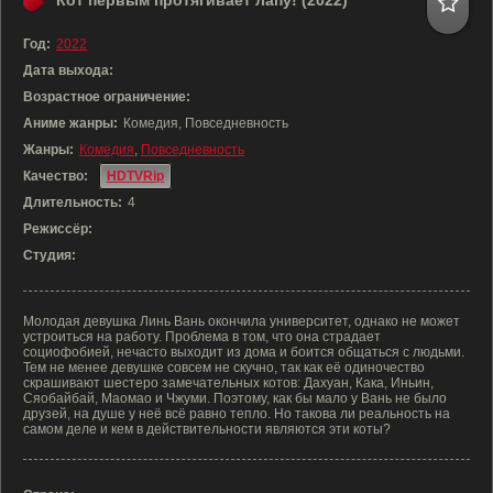
Кот первым протягивает лапу! (2022)
Год:
2022
Дата выхода:
Возрастное ограничение:
Аниме жанры:
Комедия, Повседневность
Жанры:
Комедия
,
Повседневность
Качество:
HDTVRip
Длительность:
4
Режиссёр:
Студия:
Молодая девушка Линь Вань окончила университет, однако не может
устроиться на работу. Проблема в том, что она страдает
социофобией, нечасто выходит из дома и боится общаться с людьми.
Тем не менее девушке совсем не скучно, так как её одиночество
скрашивают шестеро замечательных котов: Дахуан, Кака, Иньин,
Сяобайбай, Маомао и Чжуми. Поэтому, как бы мало у Вань не было
друзей, на душе у неё всё равно тепло. Но такова ли реальность на
самом деле и кем в действительности являются эти коты?