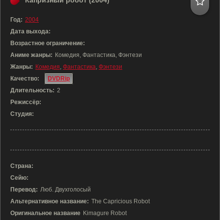
Капризный робот (2004)
Год:
2004
Дата выхода:
Возрастное ограничение:
Аниме жанры:
Комедия, Фантастика, Фэнтези
Жанры:
Комедия
,
Фантастика
,
Фэнтези
Качество:
DVDRip
Длительность:
2
Режиссёр:
Студия:
Страна:
Сейю:
Перевод:
Люб. Двухголосый
Альтернативное название:
The Capricious Robot
Оригинальное название
Kimagure Robot