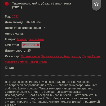
Тихоокеанский рубеж: тёмная зона
(2021)
Год:
2021
Дата выхода:
2021-03-04
Возрастное ограничение:
16
Аниме жанры:
Жанры:
боевик
,
фантастика
Качество:
WEB-DLRip
Длительность:
25
Режиссёр:
Хироки Хаяси
,
Хироюки Хаяси
,
Ким Джэ-хон
,
Сусуму Сугаи
,
Масаюки Уэмото
,
Такэси Ивата
Студия:
Давным-давно из морских пучин восстали гигантские чудовища,
но встретили сопротивление егерей — специально разработанных
роботов. Время прошло. Теперь монстры наводнили Австралию,
и жителям всего континента приходится эвакуироваться.
Два подростка — брат с сестрой Тейлор и Хейли — остались, чтобы
найти пропавших родителей. Они обнаруживают старого егеря
и учатся управлять им, надеясь, что это поможет им найти родителей
и выжить.