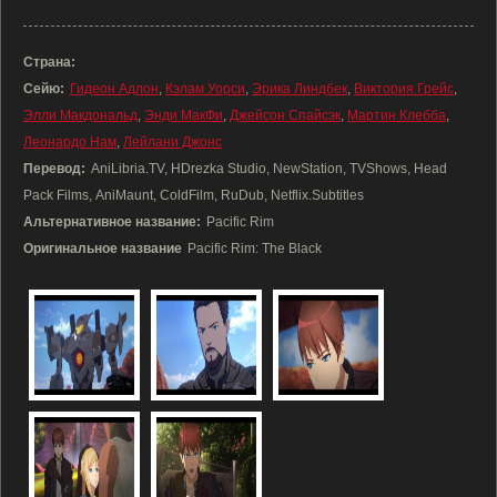
Страна:
Сейю:
Гидеон Адлон
,
Кэлам Уорси
,
Эрика Линдбек
,
Виктория Грейс
,
Элли Макдональд
,
Энди МакФи
,
Джейсон Спайсэк
,
Мартин Клебба
,
Леонардо Нам
,
Лейлани Джонс
Перевод:
AniLibria.TV, HDrezka Studio, NewStation, TVShows, Head
Pack Films, AniMaunt, ColdFilm, RuDub, Netflix.Subtitles
Альтернативное название:
Pacific Rim
Оригинальное название
Pacific Rim: The Black