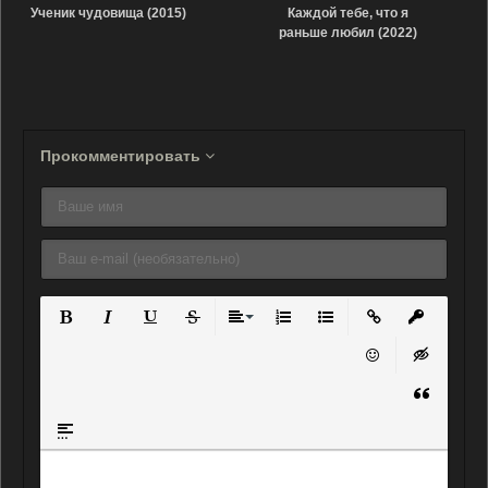
Ученик чудовища (2015)
Каждой тебе, что я
раньше любил (2022)
Прокомментировать
Полужирный
Курсив
Подчеркнутый
Зачеркнутый
Выравнивание
Нумерованный список
Маркированный списо
Вставить ссылку
Вставить 
Вставить смайли
Вставка ск
Вставка ц
Вставка спойлера