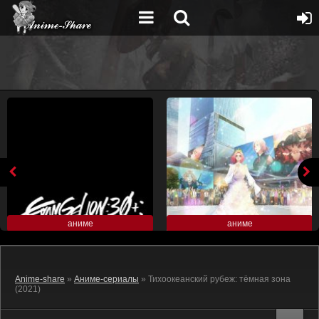
аниме
аниме
Anime-share
»
Аниме-сериалы
» Тихоокеанский рубеж: тёмная зона
(2021)