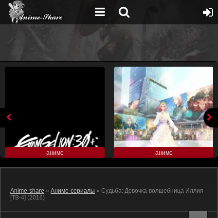
аниме
аниме
Anime-share
»
Аниме-сериалы
» Судьба: Девочка-волшебница Иллия
[ТВ-4] (2016)