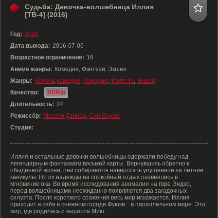
Судьба: Девочка-волшебница Иллия
[ТВ-4] (2016)
Год:
2016
Дата выхода:
2016-07-06
Возрастное ограничение:
16
Аниме жанры:
Комедия, Фэнтези, Экшен
Жанры:
боевик
,
комедия
,
Комедия
,
Фэнтези
,
Экшен
Качество:
BDRip
Длительность:
24
Режиссёр:
Масато Дзинбо
,
Син Онума
Студия:
Иллия и остальные девочки-волшебницы одержали победу над
легендарным фантазмом восьмой карты. Вернувшись обратно к
обыденной жизни, они собираются наверстать упущенное за летние
каникулы. Но их надежды на спокойный отдых развеялись в
мгновение ока. Во время исследования аномалии на горе Эндзо,
перед волшебницами неожиданно появляются два загадочных
силуэта. После короткого сражения весь мир искажается. Иллия
приходит в себя в снежном городе Фуюки... в параллельном мире. Это
мир, где родилась и выросла Мию .