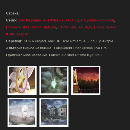
Страна:
Сейю:
Маи Кадоваки
,
Риэ Кугимия
,
Кана Уэда
,
Сумирэ Морохоси
,
Норико Ситая
,
Каори Надзука
,
Саито Тива
,
Ая Эндо
,
Наоко Такано
,
Юми Какадзу
Перевод:
SHIZA Project, AniDUB, JWA Project, ХЗ Лол, Субтитры
Альтернативное название:
Fate/Kaleid Liner Prisma Illya Drei!!
Оригинальное название
Fate/kaleid liner Prisma Illya 3rei!!