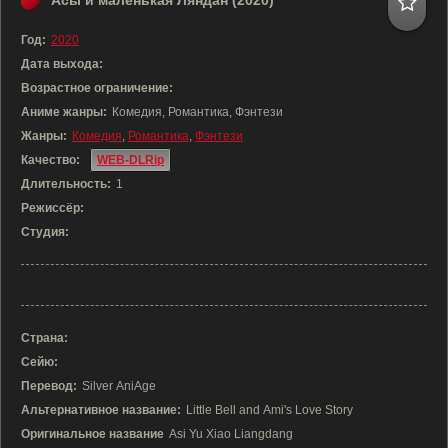
Асы и маленькая Ляндан (2020)
Год:
2020
Дата выхода:
Возрастное ограничение:
Аниме жанры:
Комедия, Романтика, Фэнтези
Жанры:
Комедия
,
Романтика
,
Фэнтези
Качество:
WEB-DLRip
Длительность:
1
Режиссёр:
Студия:
Страна:
Сейю:
Перевод:
Silver AniAge
Альтернативное название:
Little Bell and Ami's Love Story
Оригинальное название
Asi Yu Xiao Liangdang