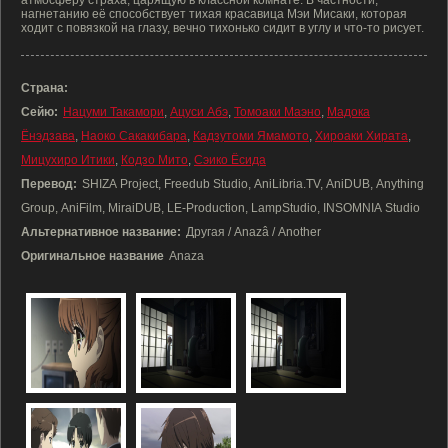
атмосферу страха, царящую в классной комнате. В частности,
нагнетанию её способствует тихая красавица Мэи Мисаки, которая
ходит с повязкой на глазу, вечно тихонько сидит в углу и что-то рисует.
Страна:
Сейю:
Нацуми Такамори
,
Ацуси Абэ
,
Томоаки Маэно
,
Мадока
Ёнэдзава
,
Наоко Сакакибара
,
Кадзутоми Ямамото
,
Хироаки Хирата
,
Мицухиро Итики
,
Кодзо Мито
,
Сэико Ёсида
Перевод:
SHIZA Project, Freedub Studio, AniLibria.TV, AniDUB, Anything
Group, AniFilm, MiraiDUB, LE-Production, LampStudio, INSOMNIA Studio
Альтернативное название:
Другая / Anazâ / Another
Оригинальное название
Anaza