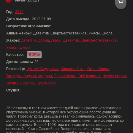
Иная (2012)
Год:
2012
Дата выхода:
2012-01-09
Возрастное ограничение:
Аниме жанры:
Детектив, Сверхъестественное, Ужасы, Школа
Жанры:
детектив
,
драма
,
ужасы
,
Детектив
,
Сверхъестественное
,
Ужасы
,
Школа
Качество:
BDRip
Длительность:
25
Режиссёр:
Цутому Мидзусима
,
Хироюки Хата
,
Юкина Хииро
,
Такэфуми Андзаи
,
Хо Джон
,
Таро Ивасаки
,
Эиё Куракава
,
Фумиэ Мурои
,
Тосия Синохара
,
Юрико Исии
Студия:
26 лет назад в третьем классе средней школы училась отличница и
спортсменка Мисаки, в которой все окружающие просто души не
чаяли. Поэтому, когда девушка внезапно скончалась, одноклассники
договорились делать вид, что она всё ещё с ними, так и доучились до
самого выпуска. Весной 1998 года в тот самый класс попадает
новенький – Коити Сакакибара. Вскоре он начинает замечать