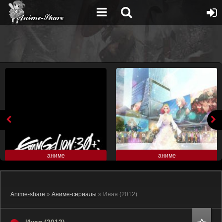
аниме
аниме
Anime-share
»
Аниме-сериалы
» Иная (2012)