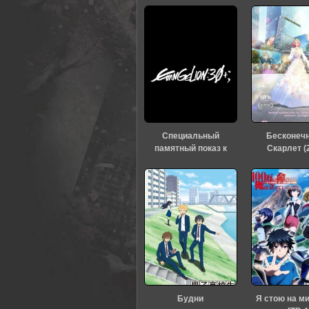
Специальный
Бесконеч
памятный показ к
Скарлет (
тридцатилетию
«Евангелиона» (2026)
Будни
Я стою на м