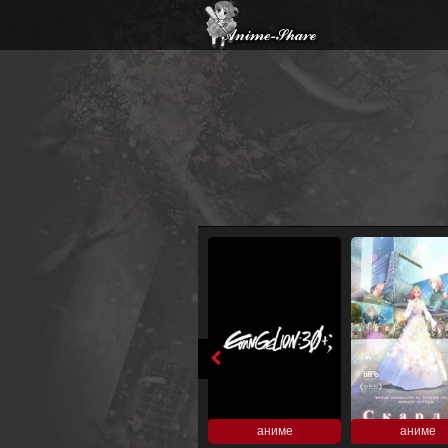
аниме
аниме