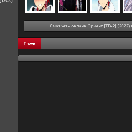
] (2020)
С
Плеер