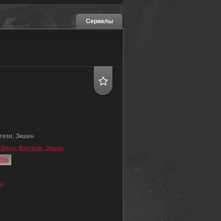
Сериалы
тези, Экшен
Сёнен
,
Фэнтези
,
Экшен
20p
ва