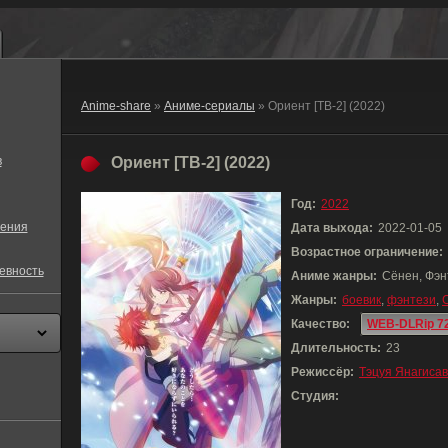
Anime-share
»
Аниме-сериалы
» Ориент [ТВ-2] (2022)
в
Ориент [ТВ-2] (2022)
Год:
2022
ения
Дата выхода:
2022-01-05
Возрастное ограничение:
евность
Аниме жанры:
Сёнен, Фэн
Жанры:
боевик
,
фэнтези
,
Качество:
WEB-DLRip 7
Длительность:
23
Режиссёр:
Тэцуя Янагиса
Студия: