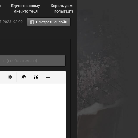
и
Единственному
Король демонов,
мне, кто тебя
попытайтесь
любил (2022)
снова! Тиби
7-2023, 03:00
Смотреть онлайн
(2019)
ок
й список
ь ссылку
тавить защищенную ссылку
Вставить смайлик
Вставка скрытого текста
Вставка цитаты
Вставка спойлера