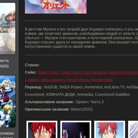
В детстве Мусаси и его лучший друг Кодзиро поклялись стать 
в мире, где почитают демонов, освободивших людей от власти 
сбыться — Мусаси стал шахтером, и пути парней разошлись. О
Кодзиро спасает друга от нападения демонов. Они решают испо
потусторонних существ со своей земли.
ность
Страна:
2025)
Сейю:
Юма Утида
,
Сома Саито
,
Риэ Такахаси
,
Дзюнъити Янаги
Симоно
,
Аяка Симидзу
,
Кохэй Янаги
,
Адзуми Ваки
Перевод:
AniDUB, SHIZA Project, AnimeVost, AniLibria.TV, AniSta
Crunchyroll, КОМНАТА ДИДИ, Animedia, Crunchyroll.Subtitles
Альтернативное название:
Ориент. Часть 2
Оригинальное название
Orient (2022)
иллионе