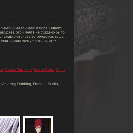
сильнейшими воинами в мире. Однако
самураев, этой мечте не суждено было
днажды они снова встречаются, когда
лнить свою мечту и изгнать этих
та
,
Синъя Такахаси
,
Коити Сома
,
Хиро
r, Amazing Dubbing, Freedub Studio,