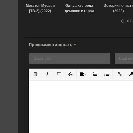
Мегатон Мусаси
Однушка лорда
Истории нечист
[ТВ-2] (2022)
демонов и героя
(2023)
(2023)
6-0
Прокомментировать
Полужирный
Курсив
Подчеркнутый
Зачеркнутый
Выравнивание
Нумерованный спис
Маркированны
Вставит
Вс