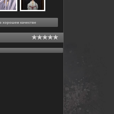
мотреть онлайн Ориент [ТВ-2] (2022) в хорошем качестве