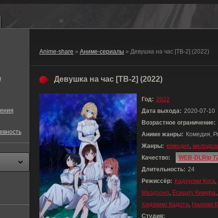
Anime-share
»
Аниме-сериалы
» Девушка на час [ТВ-2] (2022)
в
Девушка на час [ТВ-2] (2022)
Год:
2022
ения
Дата выхода:
2020-07-10
Возрастное ограничение:
евность
Аниме жанры:
Комедия, Р
Жанры:
комедия
,
мелодра
Качество:
WEB-DLRip 7
Длительность:
24
Режиссёр:
Кадзуоми Кога
,
Маэдзоно
,
Ёсицугу Кимура
Хидэхико Кадота
,
Наоюки К
Студия: