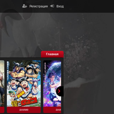
Регистрация
Вход
Главная
аниме
аниме
аниме