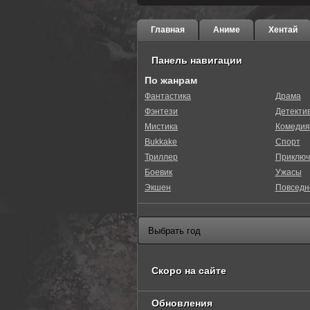
Главная
Аниме
Хентай
Панель навигации
По жанрам
Фантастика
Драма
Фэнтези
Детекти
Мистика
Комедия
Bukkake
Спорт
Триллер
Приключ
Боевик
Ужасы
Экшен
Повседн
Скоро на сайте
Обновления