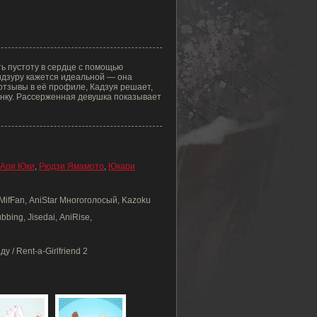
ь пустоту в сердце с помощью
идзуру кажется идеальной — она
отзывы в её профиле, Кадзуя решает,
ценку. Рассерженная девушка показывает
Аои Юки
,
Рюдзи Ямамото
,
Юкари
 MifFan, AniStar Многоголосый, Kazoku
bbing, Jisedai, AniRise,
 / Rent-a-Girlfriend 2