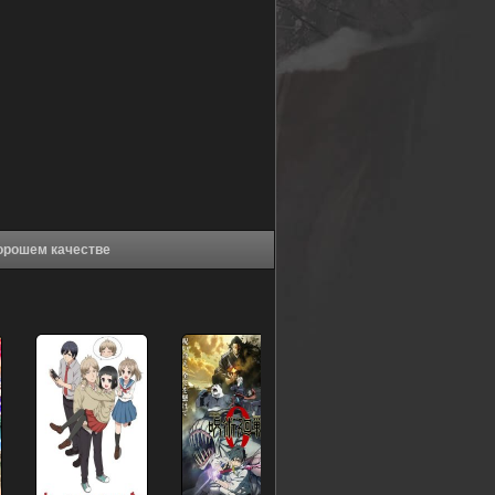
ушка на час [ТВ-2] (2022) в хорошем качестве