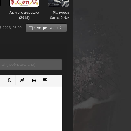
Ак и его девушка
Магическая
(2018)
битва 0. Фильм
(2021)
7-2023, 03:00
Смотреть онлайн
ок
й список
ь ссылку
тавить защищенную ссылку
Вставить смайлик
Вставка скрытого текста
Вставка цитаты
Вставка спойлера