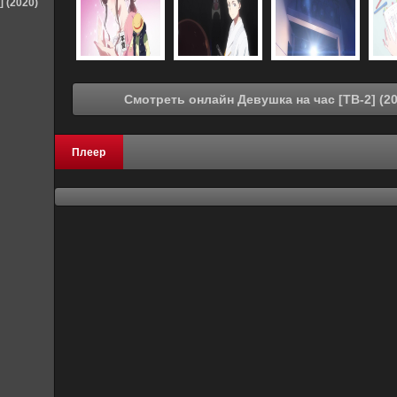
] (2020)
Плеер