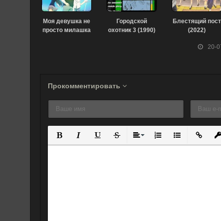
Моя девушка не
Городской
Блестящий пост
просто милашка
охотник 3 (1990)
(2022)
(2022)
20-0
Прокомментировать
Полужирный
Курсив
Подчеркнутый
Зачеркнутый
Выравнивание
Нумерованный спис
Маркированны
Вставит
Вс