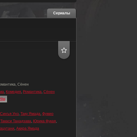
Сериалы
омантика, Сёнен
ма
,
Комедия
,
Романтика
,
Сёнен
20p
Синъя Унэ
,
Таку Ямада
,
Фумио
,
Такаси Танадзава
,
Юрика Фукая
,
ацутани
,
Акира Ямада