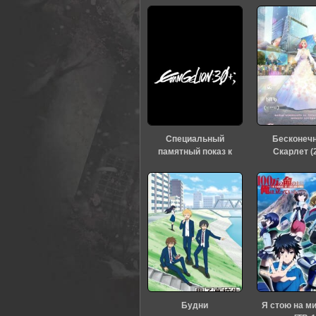
Специальный
Бесконеч
памятный показ к
Скарлет (
тридцатилетию
«Евангелиона» (2026)
Будни
Я стою на м