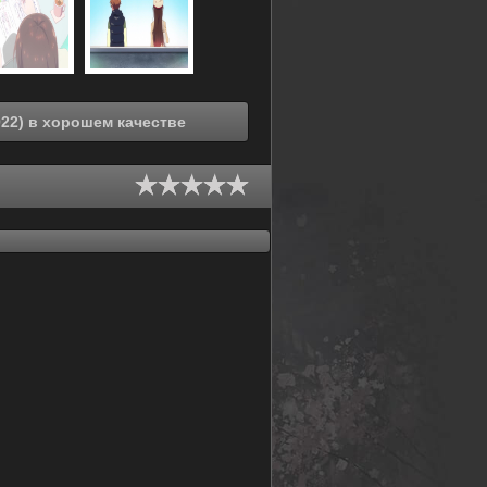
Смотреть онлайн Девушка на час [ТВ-2] (2022) в хорошем качестве