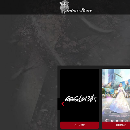
аниме
аниме