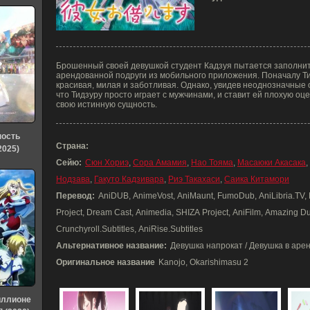
Брошенный своей девушкой студент Кадзуя пытается заполнит
арендованной подруги из мобильного приложения. Поначалу Т
красивая, милая и заботливая. Однако, увидев неоднозначные 
что Тидзуру просто играет с мужчинами, и ставит ей плохую о
свою истинную сущность.
ность
Страна:
2025)
Сейю:
Сюн Хориэ
,
Сора Амамия
,
Нао Тояма
,
Масаюки Акасака
,
Нодзава
,
Гакуто Кадзивара
,
Риэ Такахаси
,
Саика Китамори
Перевод:
AniDUB, AnimeVost, AniMaunt, FumoDub, AniLibria.TV,
Project, Dream Cast, Animedia, SHIZA Project, AniFilm, Amazing Du
Crunchyroll.Subtitles, AniRise.Subtitles
Альтернативное название:
Девушка напрокат / Девушка в аренду
Оригинальное название
Kanojo, Okarishimasu 2
иллионе