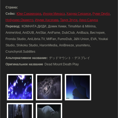
Страна:
Сейю:
Юки Сакакихара
,
Инори Минасэ
,
Харука Сираиси
,
Руми Окубо
,
Нобухико Окамото
,
Икуми Хасэгава
,
Такуя Эгути
,
Аянэ Сакура
Перевод:
КОМНАТА ДИДИ, Домик Хикки, TimaMan & Milirina,
AnimeVost, AniDUB, AniStar, AniFame, DubClub, AniBaza, Вистерия,
Fronda Studio, AniLibria.TV, MifFan, FumoDub, J&N Union, EVA, Youkai
Studio, Shikoku Studio, HaronMedia, AniBreeze, youmiteru,
Crunchyroll.Subtitles
Альтернативное название:
デッドマウント・デスプレイ
Оригинальное название
Dead Mount Death Play