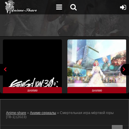
аниме
аниме
Anime-share
»
Аниме-сериалы
» Смертельная игра мёртвой горы
[ТВ-1] (2023)