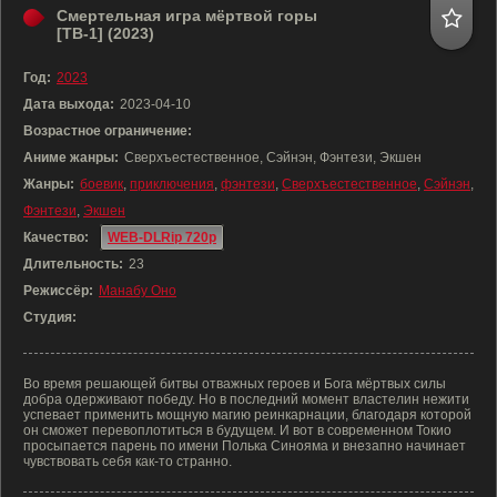
Смертельная игра мёртвой горы
[ТВ-1] (2023)
Год:
2023
Дата выхода:
2023-04-10
Возрастное ограничение:
Аниме жанры:
Сверхъестественное, Сэйнэн, Фэнтези, Экшен
Жанры:
боевик
,
приключения
,
фэнтези
,
Сверхъестественное
,
Сэйнэн
,
Фэнтези
,
Экшен
Качество:
WEB-DLRip 720p
Длительность:
23
Режиссёр:
Манабу Оно
Студия:
Во время решающей битвы отважных героев и Бога мёртвых силы
добра одерживают победу. Но в последний момент властелин нежити
успевает применить мощную магию реинкарнации, благодаря которой
он сможет перевоплотиться в будущем. И вот в современном Токио
просыпается парень по имени Полька Синояма и внезапно начинает
чувствовать себя как-то странно.