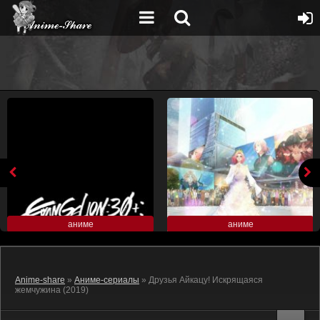
аниме
аниме
Anime-share
»
Аниме-сериалы
» Друзья Айкацу! Искрящаяся
жемчужина (2019)