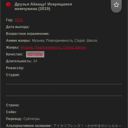
Друзья Айкацу! Искрящаяся
жемчужина (2019)
Год:
2019
Дата выхода:
Возрастное ограничение:
Аниме жанры:
Музыка, Повседневность, Сёдзё, Школа
Жанры:
Музыка
,
Повседневность
,
Сёдзё
,
Школа
Качество:
HDTVRip
Длительность:
24
Режиссёр:
Студия:
Страна:
Сейю:
Перевод:
Субтитры
Альтернативное название:
アイカツフレンズ！～かがやきのジュエル～