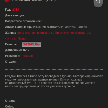
Шероховатый мир (2016)
Год:
2016
Дата выхода:
Возрастное ограничение:
Аниме жанры:
Приключения, Фантастика, Фэнтези, Экшен
Жанры:
приключения
,
фантастика
,
Приключения
,
Фантастика
,
Фэнтези
,
Экшен
Качество:
WEB-DLRip
Длительность:
25
Режиссёр:
Чжоу Лян
Студия:
Каждые 100 лет в мире Аоту проводится турнир, в котором принимают
участие представители разных планет. Кинг опаздывает
на отборочный тур, но не сдаётся, так как он всем сердцем хочет
найти сестру, пропавшую после участия в турнире.
Страна:
Сейю: