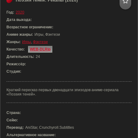
Поэзия теней: Рекапы (2020)
Год:
2020
Дата выхода:
Возрастное ограничение:
Аниме жанры:
Игры, Фэнтези
Жанры:
Игры
,
Фэнтези
Качество:
WEB-DLRip
Длительность:
24
Режиссёр:
Студия:
Краткий пересказ первых двенадцати эпизодов аниме-сериала
«Поэзия теней».
Страна:
Сейю:
Перевод:
AniStar, Crunchyroll.Subtitles
Альтернативное название: