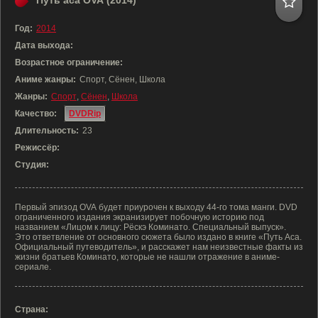
Путь аса OVA (2014)
Год:
2014
Дата выхода:
Возрастное ограничение:
Аниме жанры:
Спорт, Сёнен, Школа
Жанры:
Спорт
,
Сёнен
,
Школа
Качество:
DVDRip
Длительность:
23
Режиссёр:
Студия:
Первый эпизод OVA будет приурочен к выходу 44-го тома манги. DVD
ограниченного издания экранизирует побочную историю под
названием «Лицом к лицу: Рёскэ Коминато. Специальный выпуск».
Это ответвление от основного сюжета было издано в книге «Путь Аса.
Официальный путеводитель», и расскажет нам неизвестные факты из
жизни братьев Коминато, которые не нашли отражение в аниме-
сериале.
Страна: