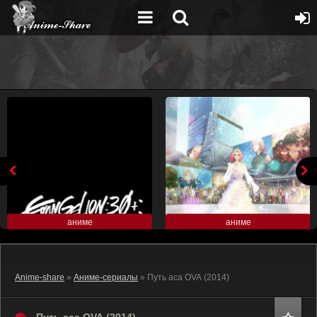
аниме
аниме
Anime-share
»
Аниме-сериалы
» Путь аса OVA (2014)