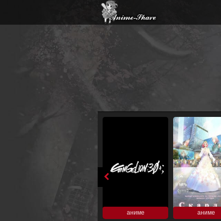
аниме
аниме