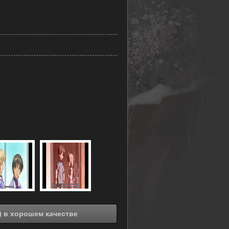
Смотреть онлайн Мидзуйро (2003) (2003) в хорошем качестве