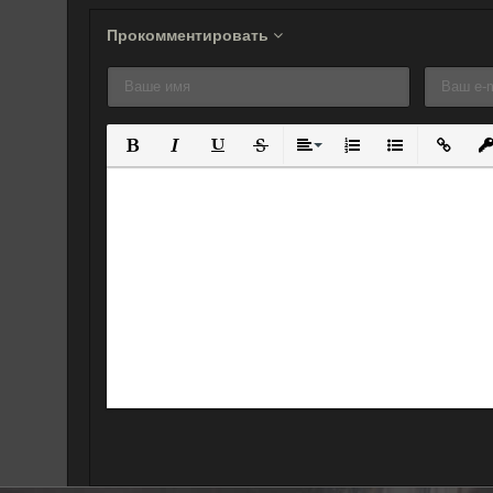
Прокомментировать
Полужирный
Курсив
Подчеркнутый
Зачеркнутый
Выравнивание
Нумерованный спис
Маркированны
Вставит
Вс