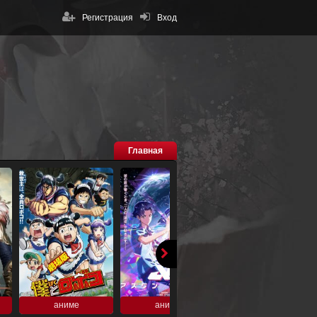
Регистрация
Вход
Главная
аниме
аниме
аниме