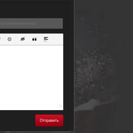
ок
й список
ь ссылку
тавить защищенную ссылку
Вставить смайлик
Вставка скрытого текста
Вставка цитаты
Вставка спойлера
0
Отправить