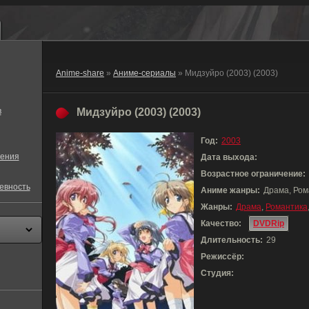
Anime-share
»
Аниме-сериалы
» Мидзуйро (2003) (2003)
в
Мидзуйро (2003) (2003)
Год:
2003
ения
Дата выхода:
Возрастное ограничение:
евность
Аниме жанры:
Драма, Ром
Жанры:
Драма
,
Романтика
Качество:
DVDRip
Длительность:
29
Режиссёр:
Студия: