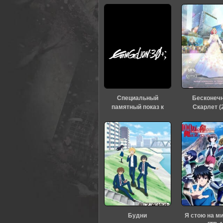
Специальный
Бесконеч
памятный показ к
Скарлет (
тридцатилетию
«Евангелиона» (2026)
Будни
Я стою на м