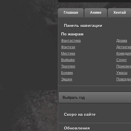
Главная
Аниме
Хентай
Панель навигации
По жанрам
Фантастика
Драма
Фэнтези
Детекти
Мистика
Комедия
Bukkake
Спорт
Триллер
Приключ
Боевик
Ужасы
Экшен
Повседн
Скоро на сайте
Обновления