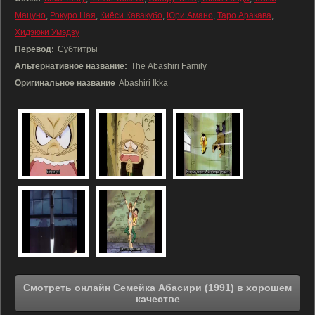
Мацуно
,
Рокуро Ная
,
Киёси Кавакубо
,
Юри Амано
,
Таро Аракава
,
Хидэюки Умэдзу
Перевод:
Субтитры
Альтернативное название:
The Abashiri Family
Оригинальное название
Abashiri Ikka
Смотреть онлайн Семейка Абасири (1991) в хорошем
качестве