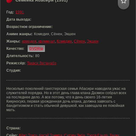
Семейка Абасири (1991)
Год:
1991
Дата выхода:
Возрастное ограничение:
Аниме жанры:
Комедия, Сёнен, Экшен
Жанры:
комедия
,
криминал
,
Комедия
,
Сёнен
,
Экшен
Качество:
DVDRip
Длительность:
80
Режиссёр:
Такаси Ватанабэ
Студия:
Несколько поколений гангстерская семья Абасири наводила ужас на
служителей порядка. Но в этот день глава клана Даэмон собрал всех
на последнее дело. А все потому, что в день своего 16-летия
Кикуносукэ, первая урожденная дочь клана, должна завязать с
бандитизмом и стать обычной девушкой, как завещала ее покойная
мать.
Страна:
Сейю:
Кёко Тонгу
,
Косэй Томита
,
Сигэру Тиба
,
Тэссё Гэнда
,
Таики