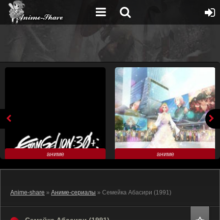
аниме
аниме
Anime-share
»
Аниме-сериалы
» Семейка Абасири (1991)