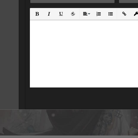
Полужирный
Курсив
Подчеркнутый
Зачеркнутый
Выравнивание
Нумерованный спис
Маркированны
Вставит
Вс