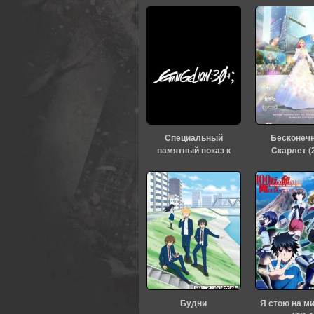
Специальный
Бесконеч
памятный показ к
Скарлет (
тридцатилетию
«Евангелиона» (2026)
60
1
2
3
4
5
Будни
Я стою на м