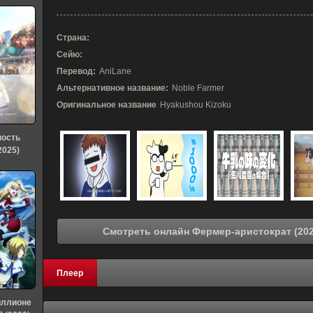
Страна:
Сейю:
Перевод:
AniLane
Альтернативное название:
Noble Farmer
Оригинальное название
Hyakushou Kizoku
ность
2025)
Плеер
иллионе