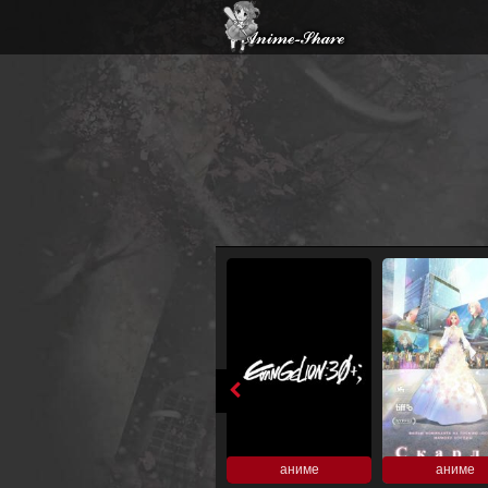
аниме
аниме