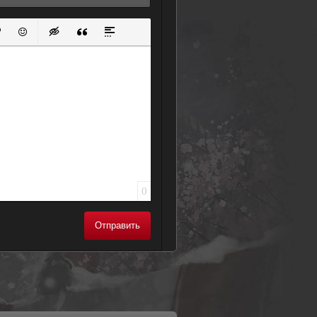
ок
й список
ь ссылку
тавить защищенную ссылку
Вставить смайлик
Вставка скрытого текста
Вставка цитаты
Вставка спойлера
0
Отправить