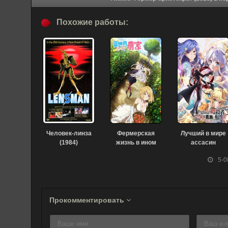
Похожие работы:
Человек-линза
Фермерская
Лучший в мире
(1984)
жизнь в ином
ассасин
мире (2023)
переродился в
5-0
другом мире
аристократом
(2021)
Прокомментировать