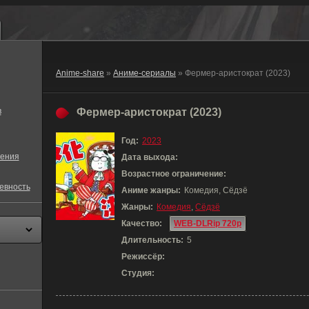
Anime-share
»
Аниме-сериалы
» Фермер-аристократ (2023)
в
Фермер-аристократ (2023)
Год:
2023
ения
Дата выхода:
Возрастное ограничение:
евность
Аниме жанры:
Комедия, Сёдзё
Жанры:
Комедия
,
Сёдзё
Качество:
WEB-DLRip 720p
Длительность:
5
Режиссёр:
Студия: