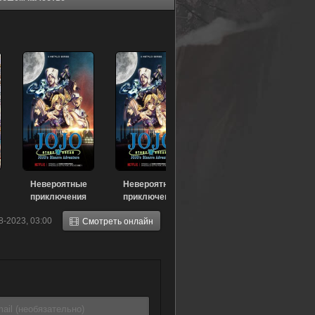
Невероятные
Невероятные
приключения
приключения
Джоджо [ТВ-3]
Джоджо [ТВ-1]
8-2023, 03:00
Смотреть онлайн
(2016)
(2012)