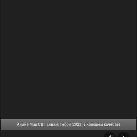
Аниме Мир СД Гандам: Герои (2021) в хорошем качестве