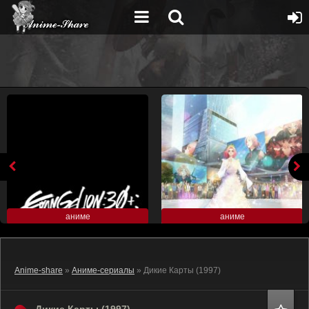
аниме
аниме
Anime-share
»
Аниме-сериалы
» Дикие Карты (1997)