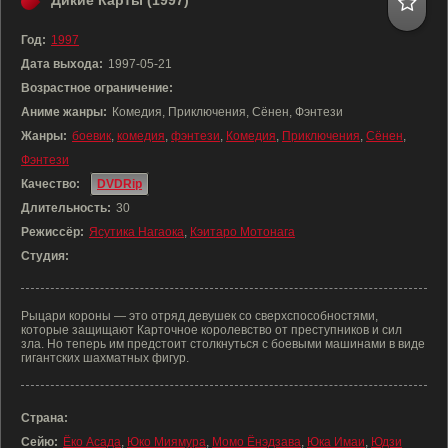
Дикие Карты (1997)
Год:
1997
Дата выхода:
1997-05-21
Возрастное ограничение:
Аниме жанры:
Комедия, Приключения, Сёнен, Фэнтези
Жанры:
боевик
,
комедия
,
фэнтези
,
Комедия
,
Приключения
,
Сёнен
,
Фэнтези
Качество:
DVDRip
Длительность:
30
Режиссёр:
Ясутика Нагаока
,
Кэитаро Мотонага
Студия:
Рыцари короны — это отряд девушек со сверхспособностями,
которые защищают Карточное королевство от преступников и сил
зла. Но теперь им предстоит столкнуться с боевыми машинами в виде
гигантских шахматных фигур.
Страна:
Сейю:
Ёко Асада
,
Юко Миямура
,
Момо Ёнэдзава
,
Юка Имаи
,
Юдзи