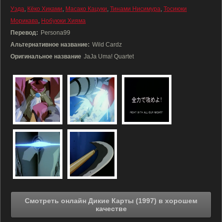
Уэда
,
Кёко Хиками
,
Масако Кацуки
,
Тинами Нисимура
,
Тосиюки
Морикава
,
Нобуюки Хияма
Перевод:
Persona99
Альтернативное название:
Wild Cardz
Оригинальное название
JaJa Uma! Quartet
Смотреть онлайн Дикие Карты (1997) в хорошем
качестве