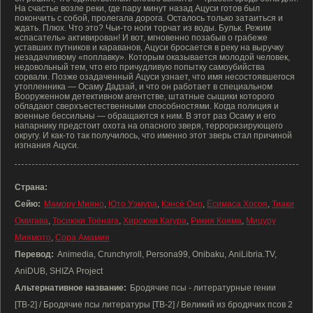
На счастье возле реки, где пару минут назад Ацуси готов был
покончить с собой, пролегала дорога. Осталось только затаиться и
ждать. Плюх. Что это? Чьи-то ноги торчат из воды. Бульк. Режим
«спасатель» активирован! И вот, мгновенно позабыв о грабеже
уставших путников и караванов, Ацуси бросается в реку на выручку
незадачливому «поплавку». Которым оказывается молодой человек,
недовольный тем, что его причудливую попытку самоубийства
сорвали. Позже озадаченный Ацуси узнает, что имя несостоявшегося
утопленника — Осаму Дадзай, и что он работает в специальном
Вооруженном детективном агентстве, штатные сыщики которого
обладают сверхъестественными способностями. Когда полиция и
военные бессильны — обращаются к ним. В этот раз Осаму и его
напарнику предстоит охота на опасного зверя, терроризирующего
округу. И как-то так получилось, что именно этот зверь стал причиной
изгнания Ацуси.
Страна:
Сейю:
Мамору Мияно
,
Юто Уэмура
,
Кэнсё Оно
,
Ёсимаса Хосоя
,
Тиаки
Омигава
,
Тосиюки Тоёнага
,
Хироюки Кагура
,
Рикия Кояма
,
Мицуру
Миямото
,
Сора Амамия
Перевод:
Animedia, Crunchyroll, Persona99, Onibaku, AniLibria.TV,
AniDUB, SHIZA Project
Альтернативное название:
Бродячие псы - литературные гении
[ТВ-2] / Бродячие псы литературы [ТВ-2] / Великий из бродячих псов 2