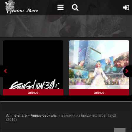
аниме
аниме
Anime-share
»
Аниме-сериалы
» Великий из бродячих псов [ТВ-2]
(2016)