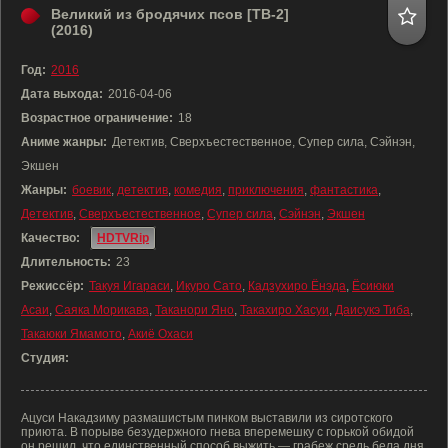
Великий из бродячих псов [ТВ-2]
(2016)
Год:
2016
Дата выхода:
2016-04-06
Возрастное ограничение:
18
Аниме жанры:
Детектив, Сверхъестественное, Супер сила, Сэйнэн,
Экшен
Жанры:
боевик
,
детектив
,
комедия
,
приключения
,
фантастика
,
Детектив
,
Сверхъестественное
,
Супер сила
,
Сэйнэн
,
Экшен
Качество:
HDTVRip
Длительность:
23
Режиссёр:
Такуя Игараси
,
Икуро Сато
,
Кадзухиро Ёнэда
,
Ёсиюки
Асаи
,
Саяка Морикава
,
Таканори Яно
,
Такахиро Хасуи
,
Даисукэ Тиба
,
Такаюки Ямамото
,
Акиё Охаси
Студия:
Ацуси Накадзиму размашистым пинком выставили из сиротского
приюта. В порыве безудержного гнева вперемешку с горькой обидой
он решил, что единственный способ выжить — грабеж средь бела дня.