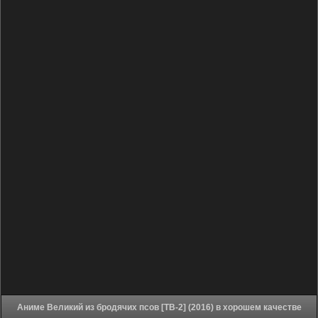
Аниме Великий из бродячих псов [ТВ-2] (2016) в хорошем качестве