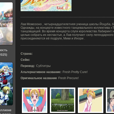
Лав Момозоно , четырнадцатилетняя ученица школы Йоцуба, бо
Однажды, на концерте известного танцевального коллектива «
танцовщицей. Во время концерта слуги королевства Лабиринт 
целью собрать их несчастья, а Лав получает силу легендарного
присоединяются её подруги, Мики и Инори .
ность
Страна:
2025)
Сейю:
Перевод:
Субтитры
Альтернативное название:
Fresh Pretty Cure!
Оригинальное название
Fresh Precure!
иллионе