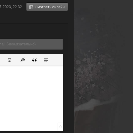
7-2023, 22:32
Смотреть онлайн
ок
й список
ь ссылку
тавить защищенную ссылку
Вставить смайлик
Вставка скрытого текста
Вставка цитаты
Вставка спойлера
0