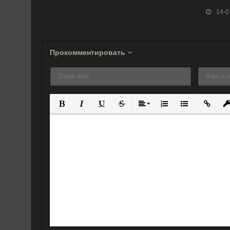
(2009)
14-0
Прокомментировать
Полужирный
Курсив
Подчеркнутый
Зачеркнутый
Выравнивание
Нумерованный спис
Маркированны
Вставит
Вс