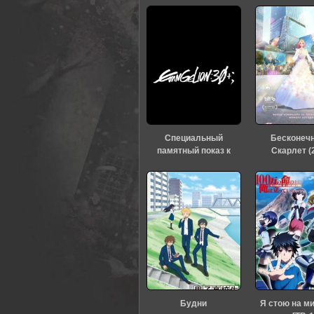
Специальный
Бесконеч
памятный показ к
Скарлет (
тридцатилетию
«Евангелиона» (2026)
Будни
Я стою на м