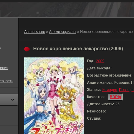
Anime-share
»
Аниме-сериалы
» Новое хорошенькое лекарство 
в
Новое хорошенькое лекарство (2009)
Год:
2009
ения
Дата выхода:
Возрастное ограничение:
евность
Аниме жанры:
Комедия, П
Жанры:
Комедия
,
Повседн
Качество:
BDRip
Длительность:
25
Режиссёр:
Студия: