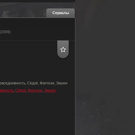
Сериалы
(2009)
овседневность, Сёдзё, Фэнтези, Экшен
евность
,
Сёдзё
,
Фэнтези
,
Экшен