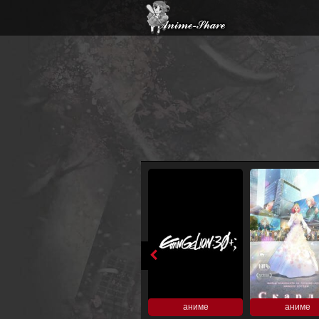
аниме
аниме