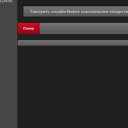
] (2020)
Плеер