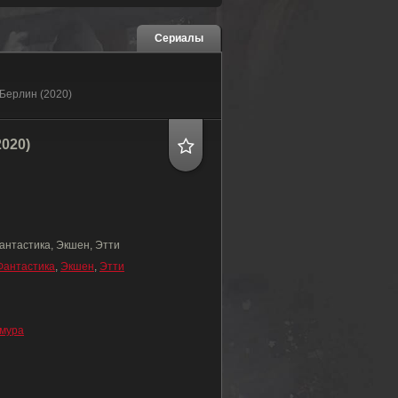
Сериалы
 Берлин (2020)
020)
антастика, Экшен, Этти
Фантастика
,
Экшен
,
Этти
амура