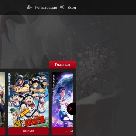
Регистрация
Вход
Главная
аниме
аниме
аниме