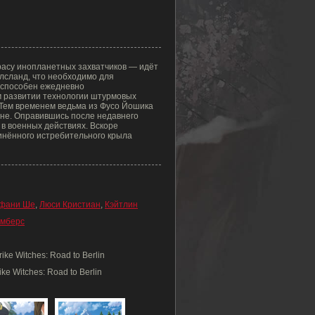
расу инопланетных захватчиков — идёт
лсланд, что необходимо для
г способен ежедневно
м развитии технологии штурмовых
 Тем временем ведьма из Фусо Йошика
не. Оправившись после недавнего
 в военных действиях. Вскоре
инённого истребительного крыла
фани Ше
,
Люси Кристиан
,
Кэйтлин
эмберс
ke Witches: Road to Berlin
ke Witches: Road to Berlin