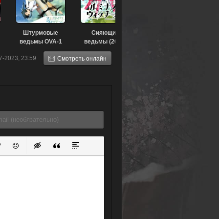
Штурмовые
Сияющие
ведьмы OVA-1
ведьмы (2022)
(2007)
7-2023, 23:59
Смотреть онлайн
ок
й список
ь ссылку
тавить защищенную ссылку
Вставить смайлик
Вставка скрытого текста
Вставка цитаты
Вставка спойлера