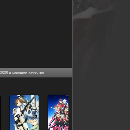
Аниме Штурмовые ведьмы: Дорога на Берлин (2020) в хорошем качестве