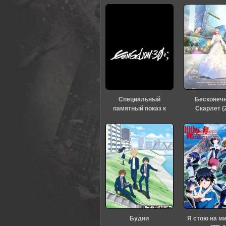
Специальный
Бесконеч
памятный показ к
Скарлет (
тридцатилетию
«Евангелиона» (2026)
Будни
Я стою на м