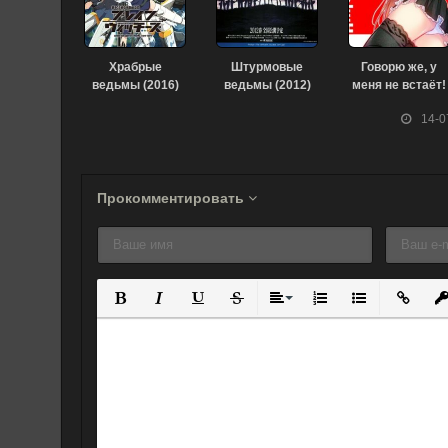
Храбрые
Штурмовые
Говорю же, у
ведьмы (2016)
ведьмы (2012)
меня не встаёт!
(2013)
14-0
Прокомментировать
Полужирный
Курсив
Подчеркнутый
Зачеркнутый
Выравнивание
Нумерованный спис
Маркированны
Вставит
Вс