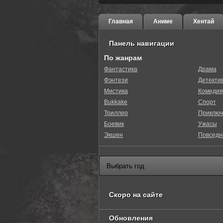
Главная
Аниме
Хентай
Панель навигации
По жанрам
Фантастика
Драма
Фэнтези
Детекти
Мистика
Комедия
Bukkake
Спорт
Триллер
Приключ
Боевик
Ужасы
Экшен
Повседн
Скоро на сайте
Обновления