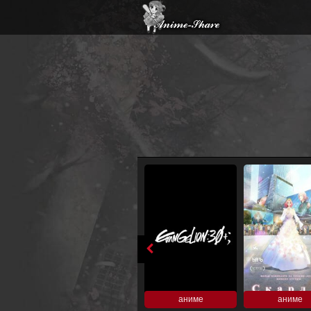
аниме
аниме