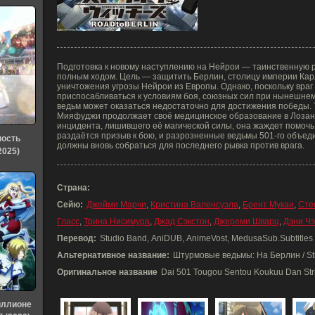
Подготовка к новому наступлению на Нейрои — таинственную 
полным ходом. Цель — защитить Берлин, столицу империи Кар
уничтожения угрозы Нейрои из Европы. Однако, поскольку вра
приспосабливаться к условиям боя, союзных сил при нынешне
ведьм может оказаться недостаточно для достижения победы.
Мияфуджи продолжает своё медицинское образование в Лозан
инцидента, лишившего её магической силы, она жаждет помочь
раздаётся призыв к бою, и разрозненные ведьмы 501-го объед
ность
должны вновь собраться для последнего рывка против врага.
2025)
Страна:
Сейю:
Джейми Марчи
,
Кристина Валенсуэла
,
Брент Мукаи
,
Сте
Гласс
,
Трина Нисимура
,
Джад Сэкстон
,
Джереми Шварц
,
Дэни Ч
Перевод:
Studio Band, AniDUB, AnimeVost, MedusaSub.Subtitles
Альтернативное название:
Штурмовые ведьмы: На Берлин / Stri
Оригинальное название
Dai 501 Tougou Sentou Koukuu Dan Stri
иллионе