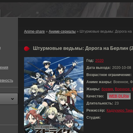
Anime-share
»
Аниме-сериалы
» Штурмовые ведьмы: Дорога на
в
Штурмовые ведьмы: Дорога на Берлин (2
Год:
2020
ения
Дата выхода:
2020-10-08
Возрастное ограничение:
евность
Аниме жанры:
Военное, Ф
Жанры:
боевик
,
Военное
,
Качество:
WEB-DLRip
Длительность:
23
Режиссёр:
Кадзухиро Так
Студия: