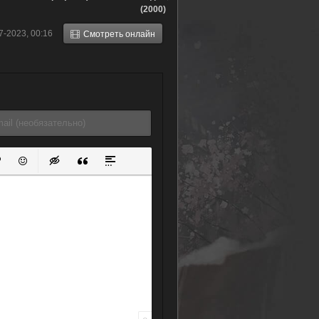
(2000)
7-2023, 00:16
Смотреть онлайн
ок
й список
ь ссылку
тавить защищенную ссылку
Вставить смайлик
Вставка скрытого текста
Вставка цитаты
Вставка спойлера