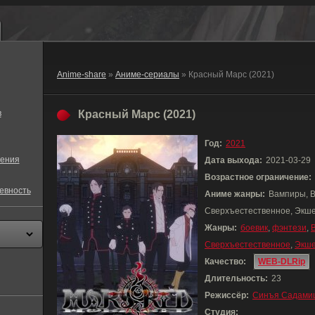
Anime-share
»
Аниме-сериалы
» Красный Марс (2021)
в
Красный Марс (2021)
Год:
2021
ения
Дата выхода:
2021-03-29
Возрастное ограничение:
евность
Аниме жанры:
Вампиры, В
Сверхъестественное, Экш
Жанры:
боевик
,
фэнтези
,
Сверхъестественное
,
Экш
Качество:
WEB-DLRip
Длительность:
23
Режиссёр:
Синъя Садами
Студия: