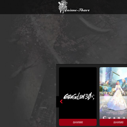
аниме
аниме