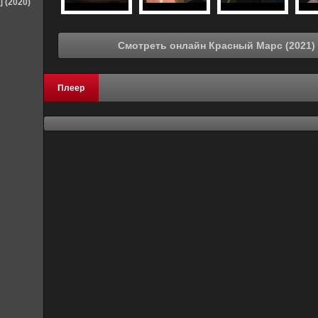
] (2020)
Плеер