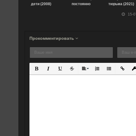
дети (2008)
постоянно
тюрьма (2021)
умирает [ТВ-1]
15-0
(2021)
Прокомментировать
Полужирный
Курсив
Подчеркнутый
Зачеркнутый
Выравнивание
Нумерованный спис
Маркированны
Вставит
Вс