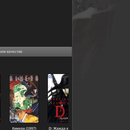
рс (2021) в хорошем качестве
Кимера (1997)
D: Жажда крови