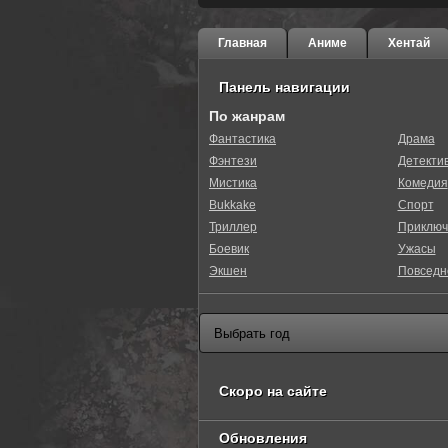
Главная
Аниме
Хентай
Панель навигации
По жанрам
Фантастика
Драма
Фэнтези
Детекти
Мистика
Комедия
Bukkake
Спорт
Триллер
Приключ
Боевик
Ужасы
Экшен
Повседн
Скоро на сайте
Обновления