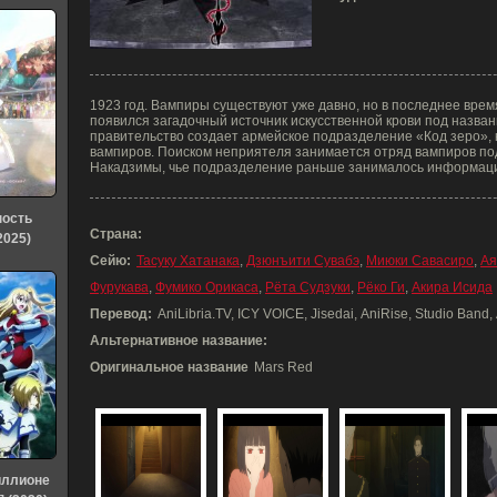
1923 год. Вампиры существуют уже давно, но в последнее время
появился загадочный источник искусственной крови под названи
правительство создает армейское подразделение «Код зеро», 
вампиров. Поиском неприятеля занимается отряд вампиров по
Накадзимы, чье подразделение раньше занималось информац
ность
Страна:
2025)
Сейю:
Тасуку Хатанака
,
Дзюнъити Сувабэ
,
Миюки Савасиро
,
Ая
Фурукава
,
Фумико Орикаса
,
Рёта Судзуки
,
Рёко Ги
,
Акира Исида
Перевод:
AniLibria.TV, ICY VOICE, Jisedai, AniRise, Studio Band
Альтернативное название:
Оригинальное название
Mars Red
иллионе