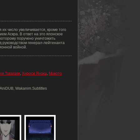
 их число увеличивается, кроме того
ем Аскра. В ответ на это японское
которому поручено уничтожить
д руководством генерал-лейтенанта
ионной войной.
хи Такагаки
,
Хироси Янака
,
Макото
, AniDUB, Wakanim.Subtitles