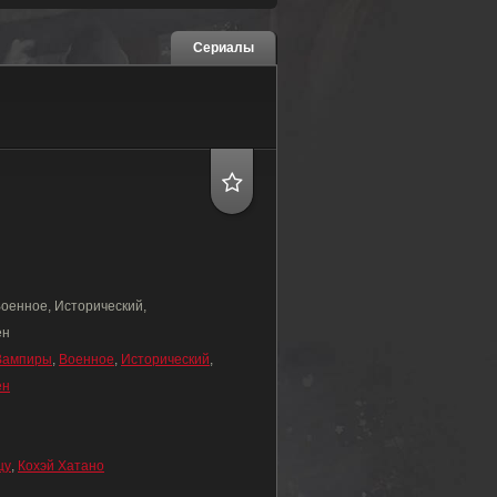
Сериалы
оенное, Исторический,
ен
Вампиры
,
Военное
,
Исторический
,
ен
цу
,
Кохэй Хатано