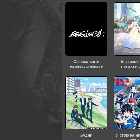
Специальный
Бесконеч
памятный показ к
Скарлет (
тридцатилетию
«Евангелиона» (2026)
Будни
Я стою на м