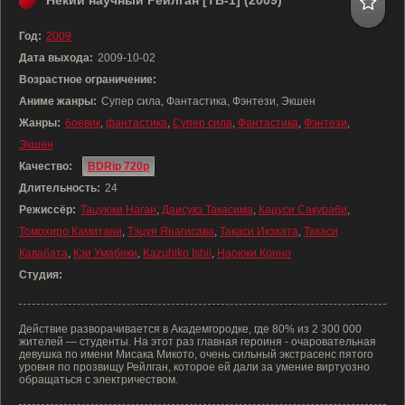
Некий научный Рейлган [ТВ-1] (2009)
Год:
2009
Дата выхода:
2009-10-02
Возрастное ограничение:
Аниме жанры:
Супер сила, Фантастика, Фэнтези, Экшен
Жанры:
боевик
,
фантастика
,
Супер сила
,
Фантастика
,
Фэнтези
,
Экшен
Качество:
BDRip 720p
Длительность:
24
Режиссёр:
Тацуюки Нагаи
,
Даисукэ Такасима
,
Кацуси Сакураби
,
Томохиро Камитани
,
Тэцуя Янагисава
,
Такаси Икэхата
,
Такаси
Кавабата
,
Кэи Умабики
,
Kazuhiko Ishii
,
Наоюки Конно
Студия:
Действие разворачивается в Академгородке, где 80% из 2 300 000
жителей — студенты. На этот раз главная героиня - очаровательная
девушка по имени Мисака Микото, очень сильный экстрасенс пятого
уровня по прозвищу Рейлган, которое ей дали за умение виртуозно
обращаться с электричеством.