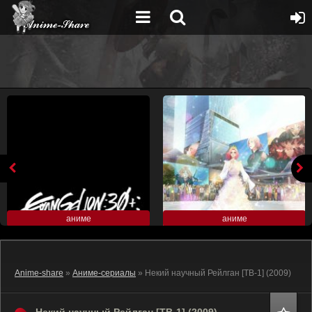
аниме
аниме
Anime-share
»
Аниме-сериалы
» Некий научный Рейлган [ТВ-1] (2009)