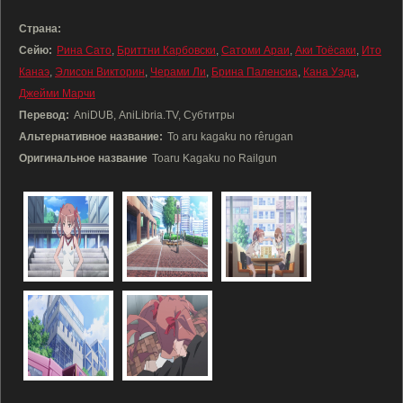
Страна:
Сейю:
Рина Сато
,
Бриттни Карбовски
,
Сатоми Араи
,
Аки Тоёсаки
,
Ито
Канаэ
,
Элисон Викторин
,
Черами Ли
,
Брина Паленсиа
,
Кана Уэда
,
Джейми Марчи
Перевод:
AniDUB, AniLibria.TV, Субтитры
Альтернативное название:
To aru kagaku no rêrugan
Оригинальное название
Toaru Kagaku no Railgun