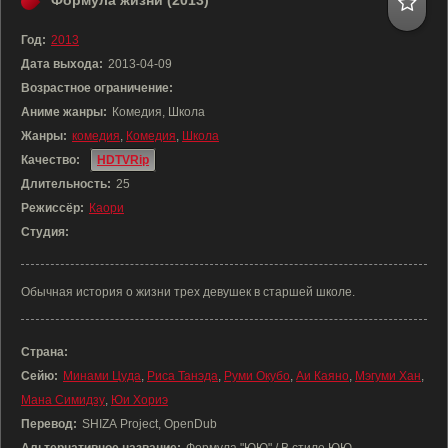
Формула жизни (2013)
Год:
2013
Дата выхода:
2013-04-09
Возрастное ограничение:
Аниме жанры:
Комедия, Школа
Жанры:
комедия
,
Комедия
,
Школа
Качество:
HDTVRip
Длительность:
25
Режиссёр:
Каори
Студия:
Обычная история о жизни трех девушек в старшей школе.
Страна:
Сейю:
Минами Цуда
,
Риса Танэда
,
Руми Окубо
,
Аи Каяно
,
Мэгуми Хан
,
Мана Симидзу
,
Юи Хориэ
Перевод:
SHIZA Project, OpenDub