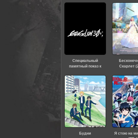
Специальный
Бесконеч
памятный показ к
Скарлет (
тридцатилетию
«Евангелиона» (2026)
Будни
Я стою на м