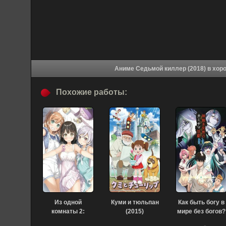
Аниме Седьмой 
Похожие работы:
Из одной
Куми и тюльпан
Как быть богу в
комнаты 2:
(2015)
мире без богов?
Спецвыпуск
(2023)