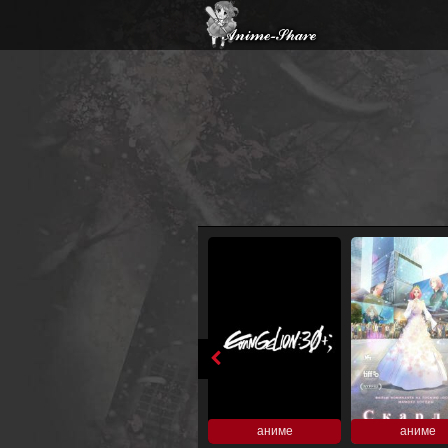
аниме
аниме