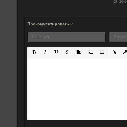
28-0
(2018)
Прокомментировать
Полужирный
Курсив
Подчеркнутый
Зачеркнутый
Выравнивание
Нумерованный спис
Маркированны
Вставит
Вс