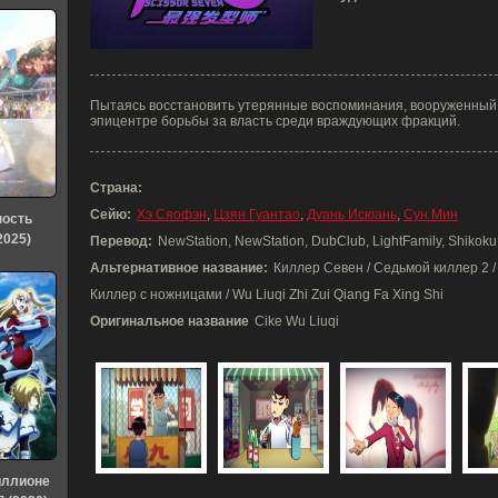
Пытаясь восстановить утерянные воспоминания, вооруженный
эпицентре борьбы за власть среди враждующих фракций.
Страна:
Сейю:
Хэ Сяофэн
,
Цзян Гуантао
,
Дуань Исюань
,
Сун Мин
ность
2025)
Перевод:
NewStation, NewStation, DubClub, LightFamily, Shikok
Альтернативное название:
Киллер Севен / Седьмой киллер 2 /
Киллер с ножницами / Wu Liuqi Zhi Zui Qiang Fa Xing Shi
Оригинальное название
Cike Wu Liuqi
иллионе