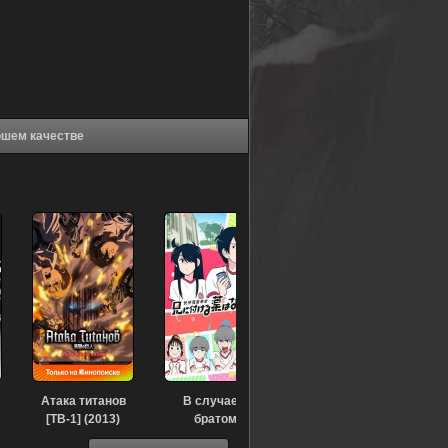
киллер (2018) в хорошем качестве
Атака титанов
В случае с
[ТВ-1] (2013)
братом
медицина