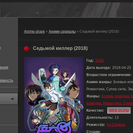
Anime-share
»
Аниме-сериалы
» Седьмой киллер (2018)
в
Седьмой киллер (2018)
Год:
2018
ения
Дата выхода:
2018-04-25
Возрастное ограничение:
евность
Аниме жанры:
Боевые иск
Романтика, Супер сила, Э
Жанры:
боевик
,
комедия
,
Б
Комедия
,
Романтика
,
Супер
Качество:
WEB-DLRip
Длительность:
13
Режиссёр:
Хэ Сяофэн
Студия: