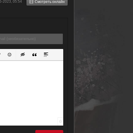
6-2023, 05:54
Смотреть онлайн
бессильна!
[ТВ-2] (2018)
ок
й список
ь ссылку
тавить защищенную ссылку
Вставить смайлик
Вставка скрытого текста
Вставка цитаты
Вставка спойлера
0