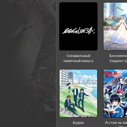
Специальный
Бесконеч
памятный показ к
Скарлет (
тридцатилетию
«Евангелиона» (2026)
Будни
Я стою на м