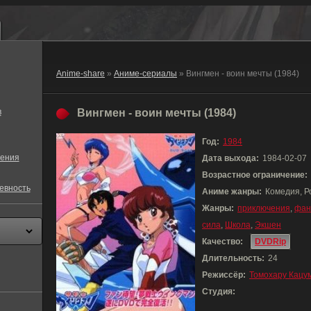
Anime-share
»
Аниме-сериалы
» Вингмен - воин мечты (1984)
в
Вингмен - воин мечты (1984)
Год:
1984
ения
Дата выхода:
1984-02-07
Возрастное ограничение:
евность
Аниме жанры:
Комедия, Р
Жанры:
приключения
,
фан
сила
,
Школа
,
Экшен
Качество:
DVDRip
Длительность:
24
Режиссёр:
Томохару Кацу
Студия: