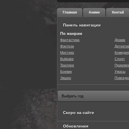
Главная
Аниме
Хентай
Панель навигации
По жанрам
Фантастика
Драма
Фэнтези
Детекти
Мистика
Комедия
Bukkake
Спорт
Триллер
Приключ
Боевик
Ужасы
Экшен
Повседн
Скоро на сайте
Обновления