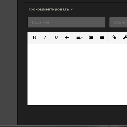
Прокомментировать
Полужирный
Курсив
Подчеркнутый
Зачеркнутый
Выравнивание
Нумерованный спис
Маркированны
Вставит
Вс