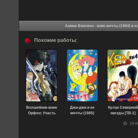
Аниме Вин
Похожие работы:
Волшебник-воин
Джи-джи и ее
Кулак Северной
Орфен: Участь
мечты (1985)
звезды [ТВ-1]
святилища
(1984)
29-0
(2023)