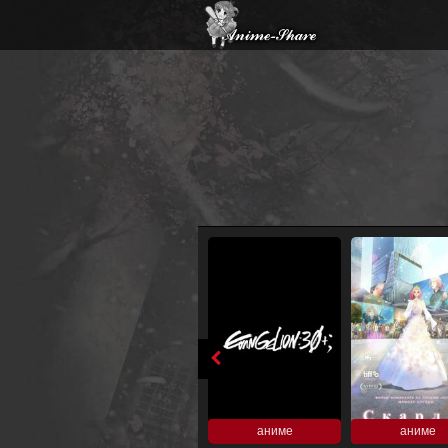
аниме
аниме