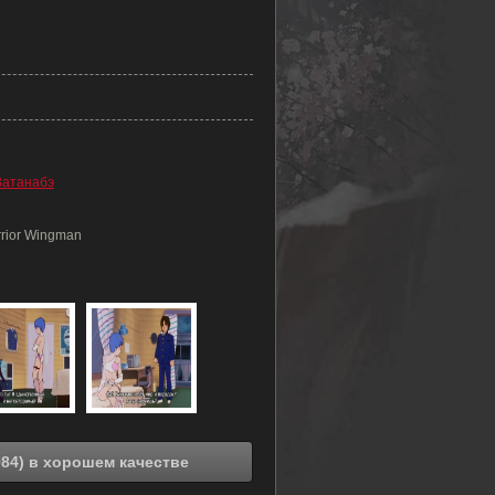
Ватанабэ
rior Wingman
Смотреть онлайн Вингмен - воин мечты (1984) в хорошем качестве