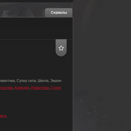
Сериалы
омантика, Супер сила, Школа, Экшен
тастика
,
Комедия
,
Романтика
,
Супер
мата