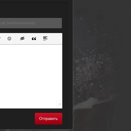
ок
й список
ь ссылку
тавить защищенную ссылку
Вставить смайлик
Вставка скрытого текста
Вставка цитаты
Вставка спойлера
0
Отправить