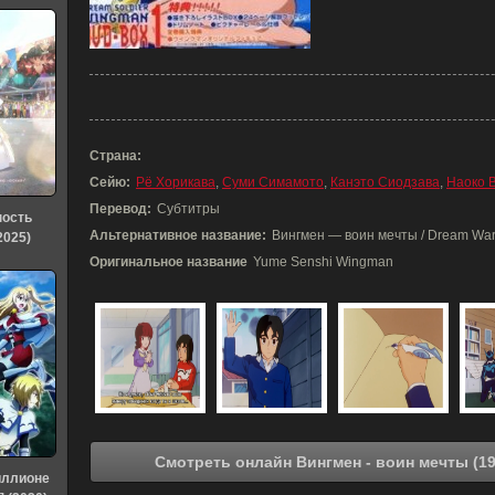
Страна:
Сейю:
Рё Хорикава
,
Суми Симамото
,
Канэто Сиодзава
,
Наоко 
Перевод:
Субтитры
ность
Альтернативное название:
Вингмен — воин мечты / Dream War
2025)
Оригинальное название
Yume Senshi Wingman
иллионе