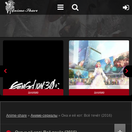
аниме
аниме
Anime-share
»
Аниме-сериалы
» Она и её кот: Всё течёт (2016)