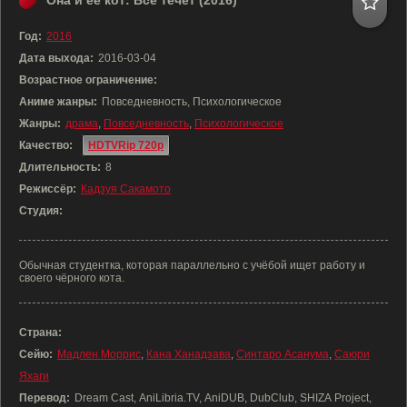
Она и её кот: Всё течёт (2016)
Год:
2016
Дата выхода:
2016-03-04
Возрастное ограничение:
Аниме жанры:
Повседневность, Психологическое
Жанры:
драма
,
Повседневность
,
Психологическое
Качество:
HDTVRip 720p
Длительность:
8
Режиссёр:
Кадзуя Сакамото
Студия:
Обычная студентка, которая параллельно с учёбой ищет работу и
своего чёрного кота.
Страна:
Сейю:
Мадлен Моррис
,
Кана Ханадзава
,
Синтаро Асанума
,
Саюри
Яхаги
Перевод:
Dream Cast, AniLibria.TV, AniDUB, DubClub, SHIZA Project,