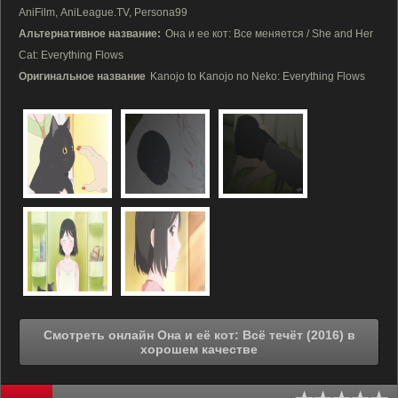
AniFilm, AniLeague.TV, Persona99
Альтернативное название:
Она и ее кот: Все меняется / She and Her
Cat: Everything Flows
Оригинальное название
Kanojo to Kanojo no Neko: Everything Flows
Смотреть онлайн Она и её кот: Всё течёт (2016) в
хорошем качестве