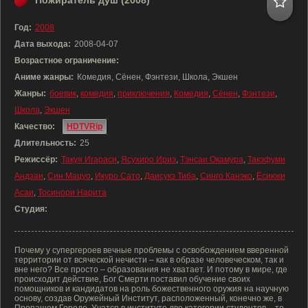
Пожиратель душ (2008)
Год:
2008
Дата выхода:
2008-04-07
Возрастное ограничение:
Аниме жанры:
Комедия, Сёнен, Фэнтези, Школа, Экшен
Жанры:
боевик
,
комедия
,
приключения
,
Комедия
,
Сёнен
,
Фэнтези
,
Школа
,
Экшен
Качество:
HDTVRip
Длительность:
25
Режиссёр:
Такуя Игараси
,
Ясухиро Ириэ
,
Тэнсаи Окамура
,
Такэфуми
Андзаи
,
Син Мацуо
,
Икуро Сато
,
Даисукэ Тиба
,
Синго Канэко
,
Ёсиюки
Асаи
,
Тосинори Нарита
Студия:
Почему у супергероев вечные проблемы с освобождением вверенной
территории от всяческой нечисти – как в образе человеческом, так и
вне него? Все просто – образования не хватает. И потому в мире, где
происходит действие, Бог Смерти поставил обучение своих
помощников и кандидатов на роль божественного оружия на научную
основу, создав Оружейный Институт, расположенный, конечно же, в