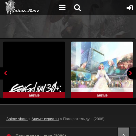
аниме
аниме
Anime-share
»
Аниме-сериалы
» Пожиратель душ (2008)