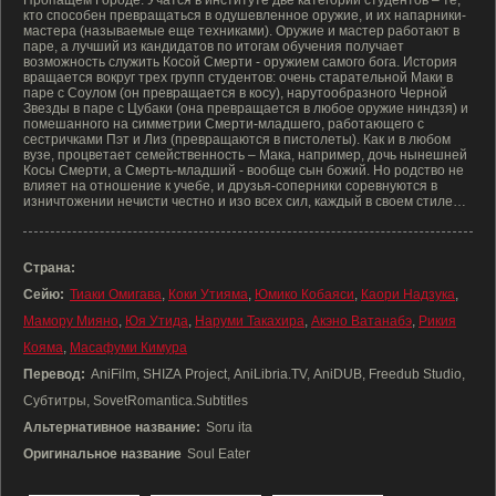
Пропащем Городе. Учатся в институте две категории студентов – те,
кто способен превращаться в одушевленное оружие, и их напарники-
мастера (называемые еще техниками). Оружие и мастер работают в
паре, а лучший из кандидатов по итогам обучения получает
возможность служить Косой Смерти - оружием самого бога. История
вращается вокруг трех групп студентов: очень старательной Маки в
паре с Соулом (он превращается в косу), нарутообразного Черной
Звезды в паре с Цубаки (она превращается в любое оружие ниндзя) и
помешанного на симметрии Смерти-младшего, работающего с
сестричками Пэт и Лиз (превращаются в пистолеты). Как и в любом
вузе, процветает семейственность – Мака, например, дочь нынешней
Косы Смерти, а Смерть-младший - вообще сын божий. Но родство не
влияет на отношение к учебе, и друзья-соперники соревнуются в
изничтожении нечисти честно и изо всех сил, каждый в своем стиле…
Страна:
Сейю:
Тиаки Омигава
,
Коки Утияма
,
Юмико Кобаяси
,
Каори Надзука
,
Мамору Мияно
,
Юя Утида
,
Наруми Такахира
,
Акэно Ватанабэ
,
Рикия
Кояма
,
Масафуми Кимура
Перевод:
AniFilm, SHIZA Project, AniLibria.TV, AniDUB, Freedub Studio,
Субтитры, SovetRomantica.Subtitles
Альтернативное название:
Soru ita
Оригинальное название
Soul Eater