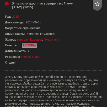
Я не понимаю, что говорит мой муж
[ТВ-2] (2015)
Год:
2015
Дата выхода:
2014-09-01
Возрастное ограничение:
Аниме жанры:
Комедия, Романтика
Жанры:
комедия
,
Комедия
,
Романтика
Качество:
HDTVRip
Длительность:
4
Режиссёр:
Синпэй Нагаи
Студия:
Зачем Каору, нормальной молодой женщине – современной,
работающей, здравомыслящей – выходить замуж за отаку?.. ну, что
тут скажешь! Любая свадьба – это всё-таки свадебное платье, а для
девушки большего и не нужно. И что с того, что муж – блогер,
рецензент, социопат и нидзиконщик, и что его младший брат
постоянно рисует мангу с его участием, отводя Хадзимэ роль укэ? В
конце концов, у каждого свои недостатки. Давно известно, что принцев
на белых ягуарах, шейхов на белых боингах и импозантных холостых
директоров нефтяных холдингов не хватает на всех офисных