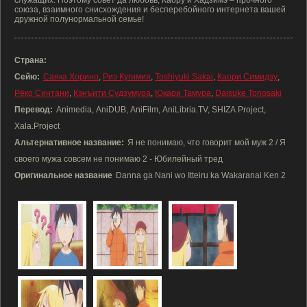
служащих. Поэтому совет да любовь, Каору и Хадзимэ – прочного
союза, взаимного снисхождения и бесперебойного интернета вашей
дружной полунормальной семье!
Страна:
Сейю:
Саяка Хорино
,
Риэ Кугимия
,
Toshiyuki Sakai
,
Каори Симидзу
,
Рёко Синтани
,
Кэнъити Судзумура
,
Юкари Тамура
,
Daisuke Tonosaki
Перевод:
Animedia, AniDUB, AniFilm, AniLibria.TV, SHIZA Project,
Xala.Project
Альтернативное название:
Я не понимаю, что говорит мой муж 2 / Я
своего мужа совсем не понимаю 2 - Юбилейный тред
Оригинальное название
Danna ga Nani wo Itteiru ka Wakaranai Ken 2