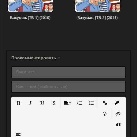
Бакуман. [ТВ-1] (2010)
Бакуман. [ТВ-2] (2011)
Прокомментировать
Полужирный
Курсив
Подчеркнутый
Зачеркнутый
Выравнивание
Нумерованный список
Маркированный списо
Вставить ссылку
Вставить 
Вставить смайли
Вставка ск
Вставка ц