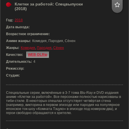
Клетки за работой: Спецвыпуски
(2018)
Год:
2018
Дата выхода:
Возрастное ограничение:
Аниме жанры:
Комедия, Пародия, Сёнен
Жанры:
Комедия
,
Пародия
,
Сёнен
Качество:
WEB-DLRip
Длительность:
4
Режиссёр:
Студия:
Специальные серии, включённые в 3-7 тома Blu-Ray и DVD издания
аниме «Клетки за работой». Все персонажи полностью нарисованы в
тиби-стиле. В некоторых спешлах отсутствует четвёртая стена
(например, викторина в первом эпизоде или пародия на популярное
японское ток-шоу «Комната Тэцуко» в эпизоде под номером два), и
герои свободно обращаются к зрителю.