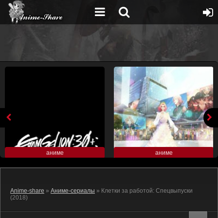
аниме
аниме
Anime-share
»
Аниме-сериалы
» Клетки за работой: Спецвыпуски
(2018)