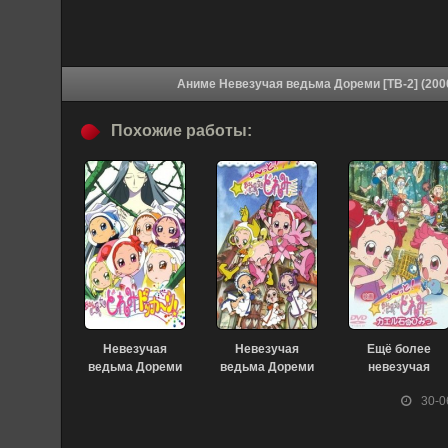
Похожие работы:
Невезучая
Невезучая
Ещё более
ведьма Дореми
ведьма Дореми
невезучая
[ТВ-4] (2002)
[ТВ-3] (2001)
ведьма Дореми!
30-0
Секрет
лягушачьего
камня (2001)