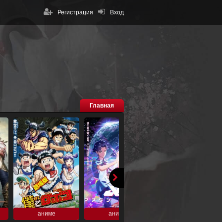
Регистрация
Вход
Главная
аниме
аниме
аниме