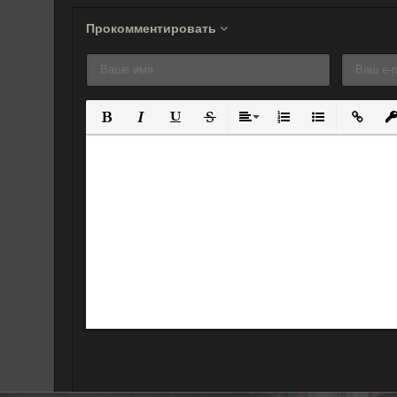
Прокомментировать
Полужирный
Курсив
Подчеркнутый
Зачеркнутый
Выравнивание
Нумерованный спис
Маркированны
Вставит
Вс