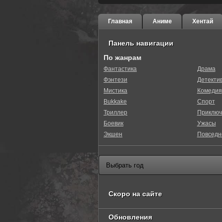
Главная
Аниме
Хентай
Панель навигации
По жанрам
Фантастика
Драма
Фэнтези
Детекти
Мистика
Комедия
Bukkake
Спорт
Триллер
Приключ
Боевик
Ужасы
Экшен
Повседн
Скоро на сайте
Обновления