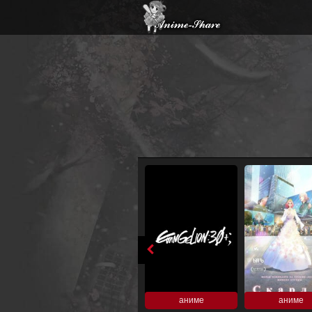
аниме
аниме