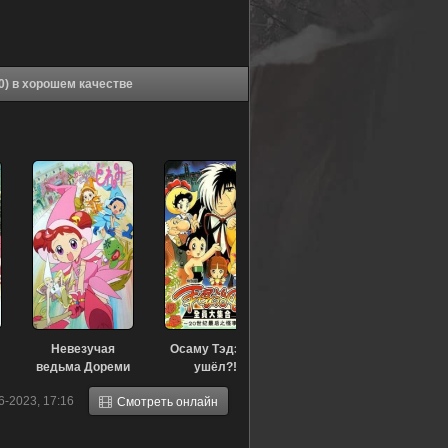
Аниме Невезучая ведьма Дореми [ТВ-2] (2000) в хорошем качестве
Невезучая
Осаму Тэдзука
ведьма Дореми
ушёл?!
[ТВ-1] (1999)
Последнее чудо
6-2023, 17:16
Смотреть онлайн
20-го века (2000)