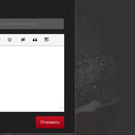
ок
й список
ь ссылку
тавить защищенную ссылку
Вставить смайлик
Вставка скрытого текста
Вставка цитаты
Вставка спойлера
0
Отправить