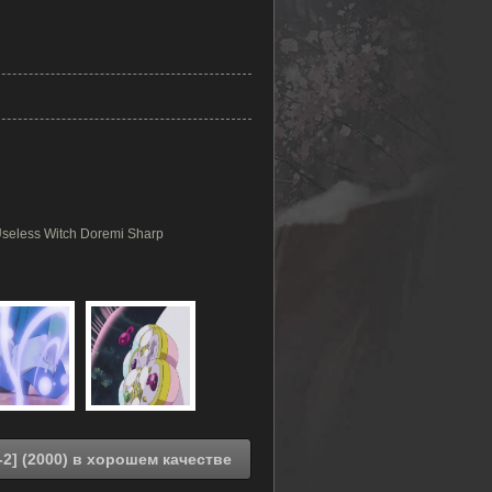
seless Witch Doremi Sharp
Смотреть онлайн Невезучая ведьма Дореми [ТВ-2] (2000) в хорошем качестве