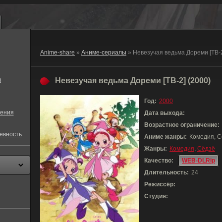
Anime-share
»
Аниме-сериалы
» Невезучая ведьма Дореми [ТВ-2
в
Невезучая ведьма Дореми [ТВ-2] (2000)
Год:
2000
ения
Дата выхода:
Возрастное ограничение:
евность
Аниме жанры:
Комедия, С
Жанры:
Комедия
,
Сёдзё
Качество:
WEB-DLRip
Длительность:
24
Режиссёр:
Студия: