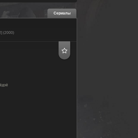
Сериалы
] (2000)
ёдзё