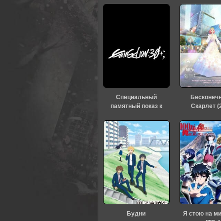
Специальный
Бесконеч
памятный показ к
Скарлет (
тридцатилетию
«Евангелиона» (2026)
Будни
Я стою на м