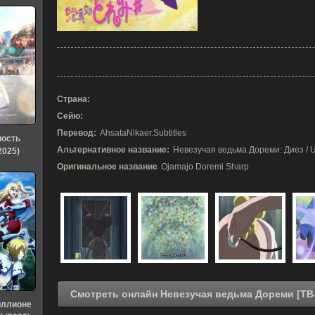
Страна:
Сейю:
Перевод:
AhsataNikaer.Subtitles
ность
Альтернативное название:
Невезучая ведьма Дореми: Диез / U
2025)
Оригинальное название
Ojamajo Doremi Sharp
иллионе