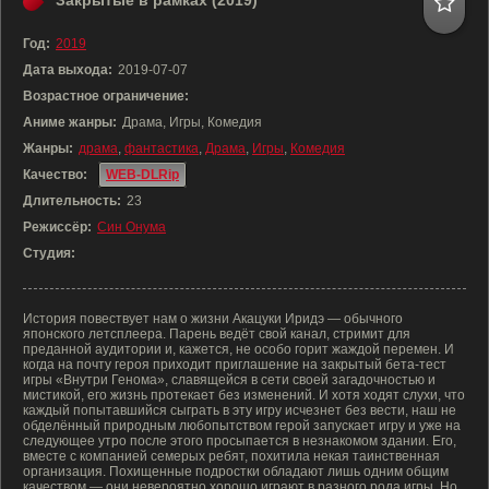
Закрытые в рамках (2019)
Год:
2019
Дата выхода:
2019-07-07
Возрастное ограничение:
Аниме жанры:
Драма, Игры, Комедия
Жанры:
драма
,
фантастика
,
Драма
,
Игры
,
Комедия
Качество:
WEB-DLRip
Длительность:
23
Режиссёр:
Син Онума
Студия:
История повествует нам о жизни Акацуки Иридэ — обычного
японского летсплеера. Парень ведёт свой канал, стримит для
преданной аудитории и, кажется, не особо горит жаждой перемен. И
когда на почту героя приходит приглашение на закрытый бета-тест
игры «Внутри Генома», славящейся в сети своей загадочностью и
мистикой, его жизнь протекает без изменений. И хотя ходят слухи, что
каждый попытавшийся сыграть в эту игру исчезнет без вести, наш не
обделённый природным любопытством герой запускает игру и уже на
следующее утро после этого просыпается в незнакомом здании. Его,
вместе с компанией семерых ребят, похитила некая таинственная
организация. Похищенные подростки обладают лишь одним общим
качеством — они невероятно хорошо играют в разного рода игры. Но