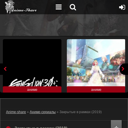
аниме
аниме
Anime-share
»
Аниме-сериалы
» Закрытые в рамках (2019)