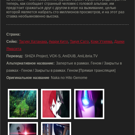
теперь, как сообщает странный человек с головой альпаки, им
предстоит сражаться друг с другом в игре на выживание, целью
которой является набрать сто миллионов просмотров, и на этот раз
ставка необыкновенно высока.
Страна:
Сейю:
Тасуку Хатанака
,
Акари Кито
,
Такуя Сато
,
Коки Утияма
,
Даики
Ямасита
Перевод:
SHIZA Project, VOX-S, AniDUB, AniLibria.TV
Альтернативное название:
Запертые в рамках. Геном / Закрыты в
рамках - Геном / Закрыты в рамках. Геном [Прямая трансляция]
Оригинальное название
Naka no Hito Genome