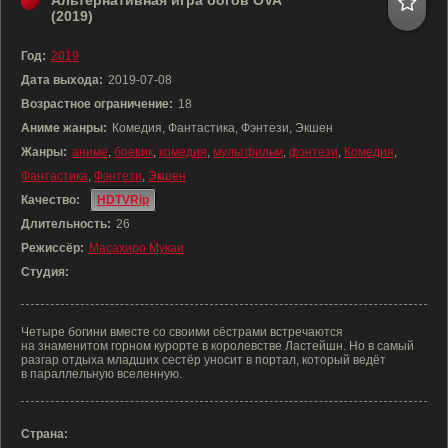
Альтернативная игра богов OVA
(2019)
Год:
2019
Дата выхода:
2019-07-08
Возрастное ограничение:
18
Аниме жанры:
Комедия, Фантастика, Фэнтези, Экшен
Жанры:
аниме
,
боевик
,
комедия
,
мультфильм
,
фэнтези
,
Комедия
,
Фантастика
,
Фэнтези
,
Экшен
Качество:
HDTVRip
Длительность:
26
Режиссёр:
Масахиро Мукаи
Студия:
Четыре богини вместе со своими сёстрами встречаются
на знаменитом горном курорте в королевстве Ластейшн. Но в самый
разгар отдыха младших сестёр уносит в портал, который ведёт
в параллельную вселенную.
Страна: