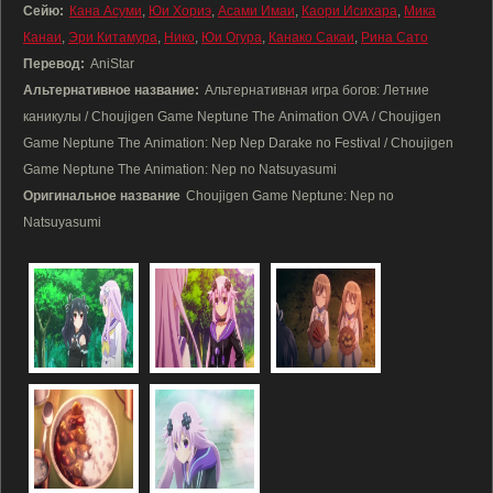
Сейю:
Кана Асуми
,
Юи Хориэ
,
Асами Имаи
,
Каори Исихара
,
Мика
Канаи
,
Эри Китамура
,
Нико
,
Юи Огура
,
Канако Сакаи
,
Рина Сато
Перевод:
AniStar
Альтернативное название:
Альтернативная игра богов: Летние
каникулы / Choujigen Game Neptune The Animation OVA / Choujigen
Game Neptune The Animation: Nep Nep Darake no Festival / Choujigen
Game Neptune The Animation: Nep no Natsuyasumi
Оригинальное название
Choujigen Game Neptune: Nep no
Natsuyasumi