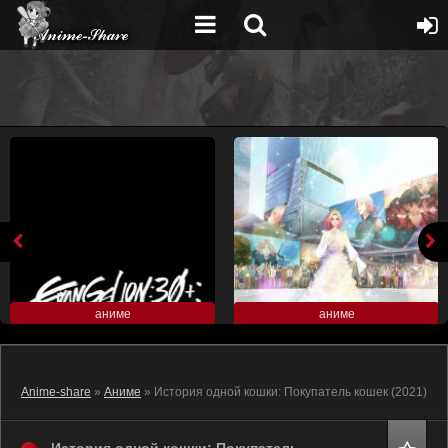
аниме
аниме
Anime-share
»
Аниме
» История одной кошки: Покупатель кошек (2021)