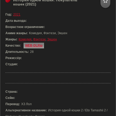
История одной кошки: Покупатель
кошек (2021)
Год:
2021
Дата выхода:
Возрастное ограничение:
Аниме жанры:
Комедия, Фэнтези, Экшен
Жанры:
Комедия
,
Фэнтези
,
Экшен
Качество:
WEB-DLRip
Длительность:
28
Режиссёр:
Студия:
Страна:
Сейю:
Перевод:
ХЗ Лол
Альтернативное название:
История одной кошки 2 / Eto Tamashii 2 /