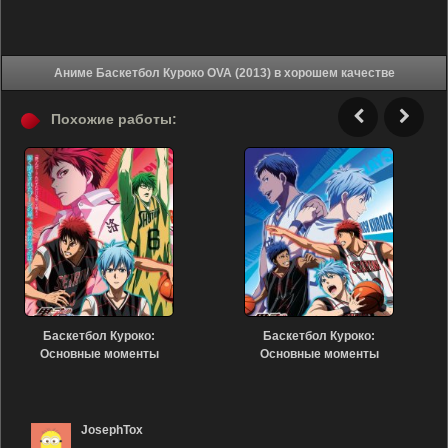
Аниме Баскетбол Куроко OVA (2013) в хорошем качестве
Похожие работы:
Баскетбол Куроко:
Баскетбол Куроко:
Основные моменты
Основные моменты
Зимнего кубка.
Зимнего кубка. Свет и
Открывая двери (2016)
тень (2016)
JosephTox