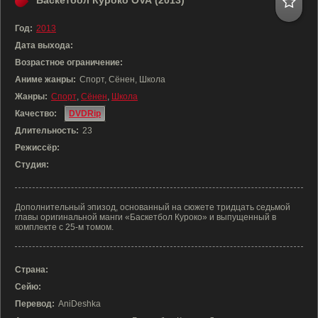
Баскетбол Куроко OVA (2013)
Год:
2013
Дата выхода:
Возрастное ограничение:
Аниме жанры:
Спорт, Сёнен, Школа
Жанры:
Спорт
,
Сёнен
,
Школа
Качество:
DVDRip
Длительность:
23
Режиссёр:
Студия:
Дополнительный эпизод, основанный на сюжете тридцать седьмой
главы оригинальной манги «Баскетбол Куроко» и выпущенный в
комплекте с 25-м томом.
Страна:
Сейю:
Перевод:
AniDeshka