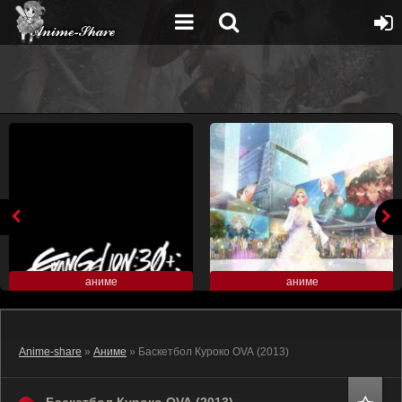
аниме
аниме
Anime-share
»
Аниме
» Баскетбол Куроко OVA (2013)