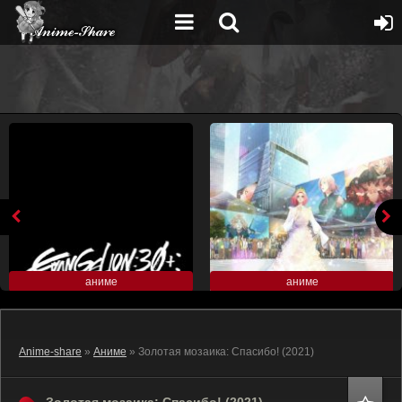
аниме
аниме
Anime-share
»
Аниме
» Золотая мозаика: Спасибо! (2021)