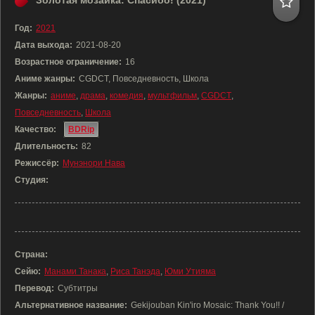
Золотая мозаика: Спасибо! (2021)
Год:
2021
Дата выхода:
2021-08-20
Возрастное ограничение:
16
Аниме жанры:
CGDCT, Повседневность, Школа
Жанры:
аниме
,
драма
,
комедия
,
мультфильм
,
CGDCT
,
Повседневность
,
Школа
Качество:
BDRip
Длительность:
82
Режиссёр:
Мунэнори Нава
Студия:
Страна:
Сейю:
Манами Танака
,
Риса Танэда
,
Юми Утияма
Перевод:
Субтитры
Альтернативное название:
Gekijouban Kin'iro Mosaic: Thank You!! /