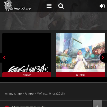
аниме
аниме
Anime-share
»
Аниме
» Мой козлёнок (2018)