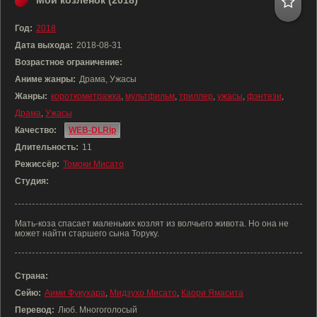
Мой козлёнок (2018)
Год:
2018
Дата выхода:
2018-08-31
Возрастное ограничение:
Аниме жанры:
Драма, Ужасы
Жанры:
короткометражка
,
мультфильм
,
триллер
,
ужасы
,
фэнтези
,
Драма
,
Ужасы
Качество:
WEB-DLRip
Длительность:
11
Режиссёр:
Томоки Мисато
Студия:
Мать-коза спасает маленьких козлят из волчьего живота. Но она не
может найти старшего сына Торуку.
Страна:
Сейю:
Аими Фукухара
,
Мидзухо Мисато
,
Каори Ямасита
Перевод:
Люб. Многоголосый