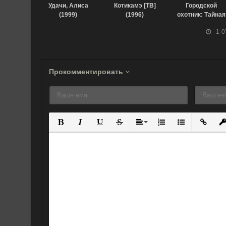
Удачи, Алиса
Котикамэ [ТВ]
Городской
(1999)
(1996)
охотник: Тайная
служба (1996)
1-0
Прокомментировать
Полужирный
Курсив
Подчеркнутый
Зачеркнутый
Выравнивание
Нумерованный спис
Маркированны
Вставит
Вс