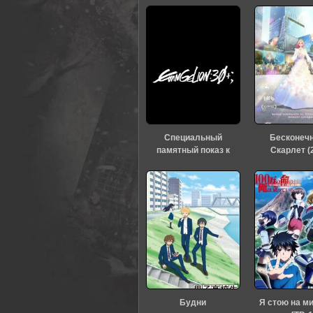
Специальный
Бесконеч
памятный показ к
Скарлет (
тридцатилетию
«Евангелиона» (2026)
Будни
Я стою на м