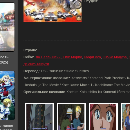
Студия:
Страна:
ность
Сейю:
Ла Салль Исии
,
Юми Морио
,
Каори Асо
,
Юкико Мацура
,
2025)
Дзюнко Такэути
Перевод:
FSG YakuSub Studio.Subtitles
Альтернативное название:
Котикамэ / Kameari Park Precinct /
Hashutsujo The Movie / Kochikame Movie 1 / Kochikame The Movi
Оригинальное название
Kochira Katsushika-ku Kameari kôen ma
иллионе