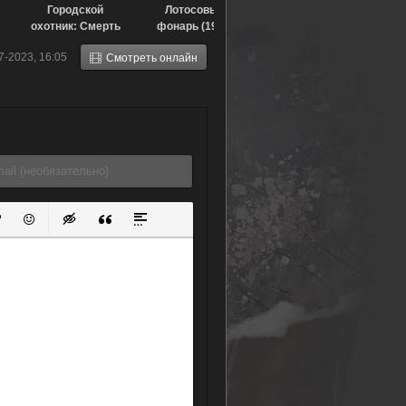
Городской
Лотосовый
охотник: Смерть
фонарь (1999)
порочного
7-2023, 16:05
Смотреть онлайн
преступника Рё
Саэбы (1999)
ок
й список
ь ссылку
тавить защищенную ссылку
Вставить смайлик
Вставка скрытого текста
Вставка цитаты
Вставка спойлера