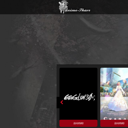
аниме
аниме