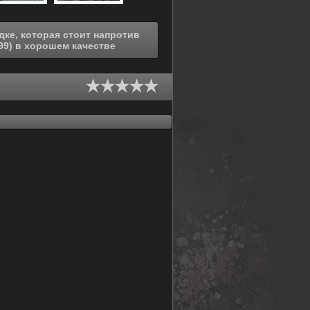
Парка Камэари, что в районе Кацусика (1999) в хорошем качестве