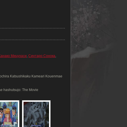
Канако Мицухаси
,
Синтаро Сонока
,
 Kochira Katsushikaku Kameari Kouenmae
e
e hashutsujo: The Movie