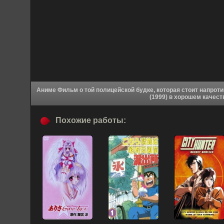
Аниме Фильм о той полицейской будке, которая стоит напротив Парка Камэари, что в районе Кацусика
(1999) в хорошем качес
Похожие работы: