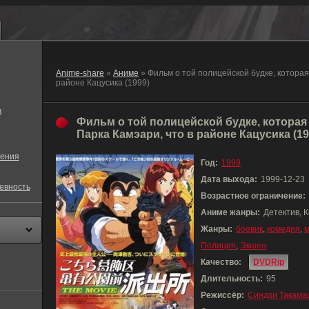
Anime-share
»
Аниме
» Фильм о той полицейской будке, которая стоит напротив Парка Камэари, что в
районе Кацусика (1999)
в
Фильм о той полицейской будке, которая
Парка Камэари, что в районе Кацусика (19
ения
Год:
1999
Дата выхода:
1999-12-23
евность
Возрастное ограничение:
Аниме жанры:
Детектив, 
Жанры:
боевик
,
комедия
,
м
Полиция
,
Экшен
Качество:
DVDRip
Длительность:
95
Режиссёр:
Синдзи Такама