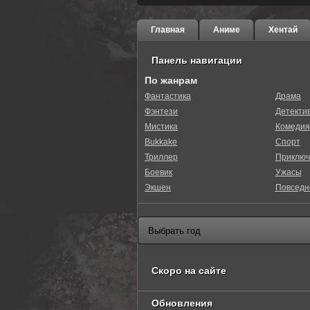
Главная
Аниме
Хентай
Панель навигации
По жанрам
Фантастика
Драма
Фэнтези
Детекти
Мистика
Комедия
Bukkake
Спорт
Триллер
Приключ
Боевик
Ужасы
Экшен
Повседн
Скоро на сайте
Обновления