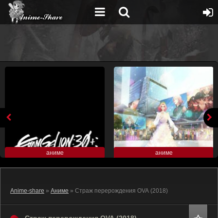
аниме
аниме
Anime-share
»
Аниме
» Страж перерождения OVA (2018)