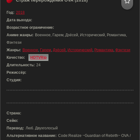
Страж перерождения OVA (2018)
Год:
2018
Дата выхода:
Возрастное ограничение:
Аниме жанры:
Военное, Гарем, Дзёсей, Исторический, Романтика,
Фэнтези
Жанры:
Военное
,
Гарем
,
Дзёсей
,
Исторический
,
Романтика
,
Фэнтези
Качество:
HDTVRip
Длительность:
24
Режиссёр:
Студия:
Страна:
Сейю:
Перевод:
Люб. Двухголосый
Альтернативное название:
Code:Realize ~Guardian of Rebirth~ OVA /