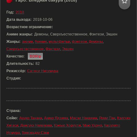
Гаро: Бледная сакура (2018)
Год:
2018
Дата выхода:
2018-10-06
Возрастное ограничение:
Аниме жанры:
Демоны, Сверхъестественное, Фэнтези, Экшен
Жанры:
аниме
,
боевик
,
мультфильм
,
фэнтези
,
Демоны
,
Сверхъестественное
,
Фэнтези
,
Экшен
Качество:
BDRip
Длительность:
82
Режиссёр:
Сатоси Нисимура
Студия:
Страна:
Сейю:
Ацуко Танака
,
Акико Ядзима
,
Масэи Накаяма
,
Роми Пак
,
Кэисукэ
Хигаси
,
Даисукэ Намикава
,
Кэнъю Хориути
,
Маю Удоно
,
Кацухито
Номура
,
Томокадзу Сэки