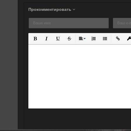
Прокомментировать
Полужирный
Курсив
Подчеркнутый
Зачеркнутый
Выравнивание
Нумерованный спис
Маркированны
Вставит
Вс