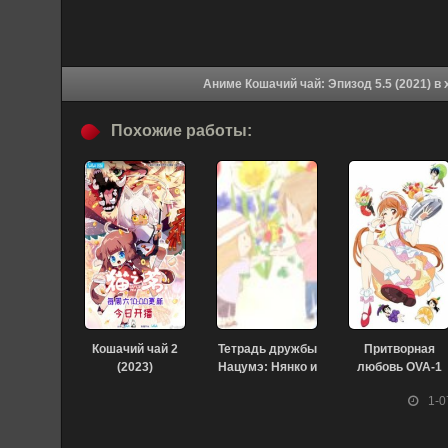
Аниме 
Похожие работы:
Кошачий чай 2
Тетрадь дружбы
Притворная
(2023)
Нацумэ: Нянко и
любовь OVA-1
цветочное
(2014)
1-0
расследование
(2021)