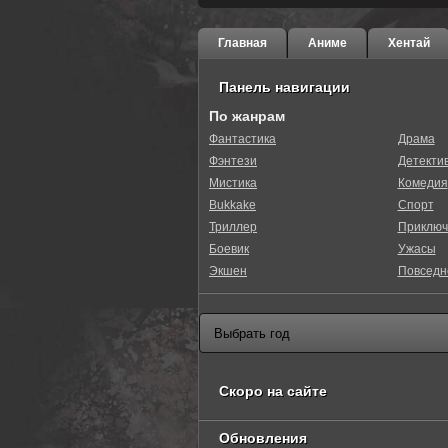
Главная
Аниме
Хентай
Панель навигации
По жанрам
Фантастика
Драма
Фэнтези
Детекти
Мистика
Комедия
Bukkake
Спорт
Триллер
Приключ
Боевик
Ужасы
Экшен
Повседн
Скоро на сайте
Обновления