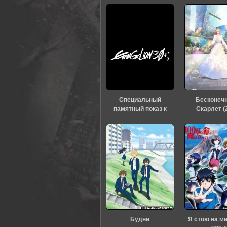
Специальный
Бесконеч
памятный показ к
Скарлет (
тридцатилетию
«Евангелиона» (2026)
Будни
Я стою на м