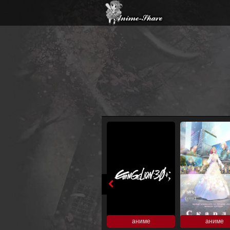
аниме
аниме