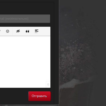
ок
й список
ь ссылку
тавить защищенную ссылку
Вставить смайлик
Вставка скрытого текста
Вставка цитаты
Вставка спойлера
0
Отправить