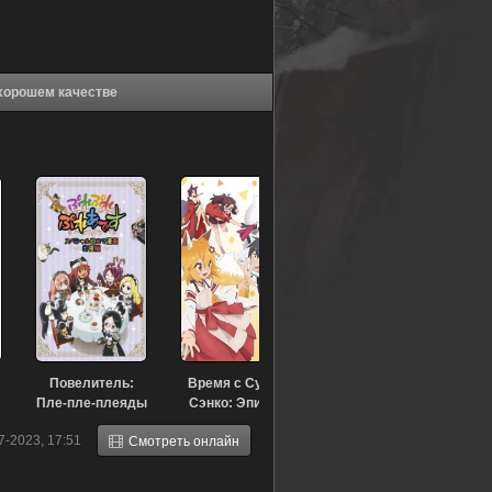
Кошачий чай: Эпизод 5.5 (2021) в хорошем качестве
Повелитель:
Время с Супер
Пле-пле-плеяды
Сэнко: Эпизод
— Театральная
12 (2019)
7-2023, 17:51
Смотреть онлайн
версия (2017)