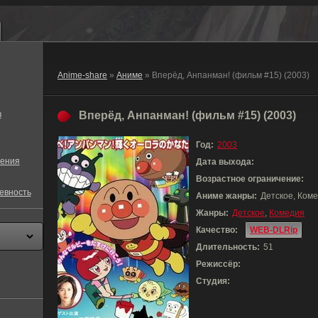
Anime-share
»
Аниме
» Вперёд, Анпанман! (фильм #15) (2003)
в
Вперёд, Анпанман! (фильм #15) (2003)
Год:
2003
ения
Дата выхода:
Возрастное ограничение:
евность
Аниме жанры:
Детское, Ком
Жанры:
Детское
,
Комедия
Качество:
WEB-DLRip
Длительность:
51
Режиссёр:
Студия: