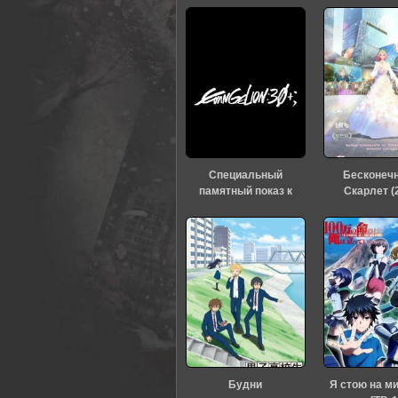
Специальный
Бесконеч
памятный показ к
Скарлет (
тридцатилетию
«Евангелиона» (2026)
Будни
Я стою на м