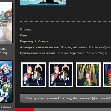
Страна:
Сейю:
Перевод:
Субтитры
Альтернативное название:
Вперёд, Анпанман! Желание Руби
ность
2025)
Оригинальное название
Sore Ike! Anpanman: Rubie no Negai
иллионе