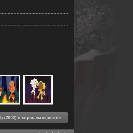
Смотреть онлайн Вперёд, Анпанман! (фильм #15) (2003) в хорошем качестве