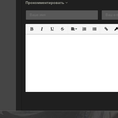
Прокомментировать
Полужирный
Курсив
Подчеркнутый
Зачеркнутый
Выравнивание
Нумерованный спис
Маркированны
Вставит
Вс