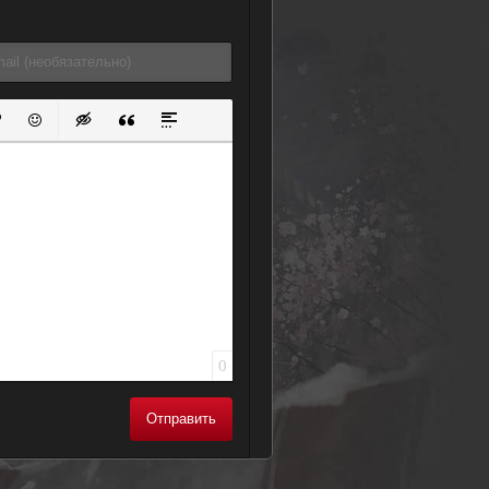
ок
й список
ь ссылку
тавить защищенную ссылку
Вставить смайлик
Вставка скрытого текста
Вставка цитаты
Вставка спойлера
0
Отправить