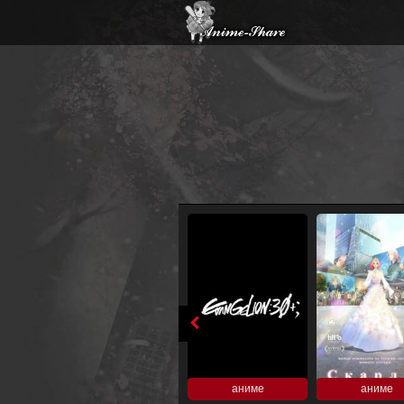
аниме
аниме