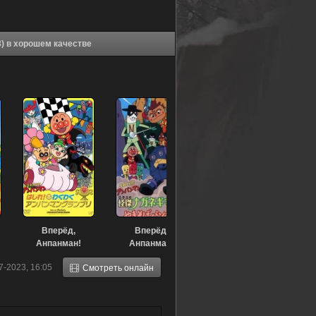
Аниме Вперёд, Анпанман! (фильм #15) (2003) в хорошем качестве
Вперёд,
Вперёд,
Анпанман!
Анпанман!
(спэшл 2010)
(спэшл 2001)
7-2023, 16:05
Смотреть онлайн
(2010)
(2001)