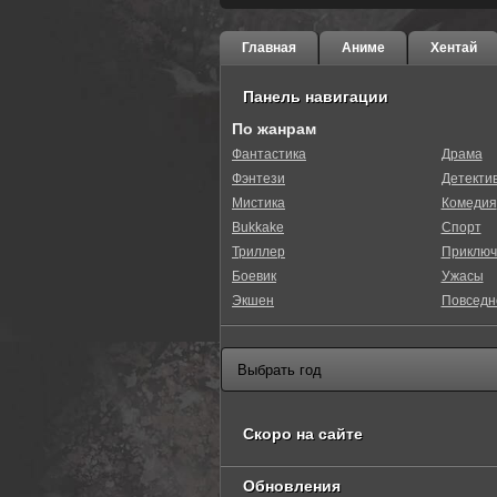
Главная
Аниме
Хентай
Панель навигации
По жанрам
Фантастика
Драма
Фэнтези
Детекти
Мистика
Комедия
Bukkake
Спорт
Триллер
Приключ
Боевик
Ужасы
Экшен
Повседн
Скоро на сайте
Обновления