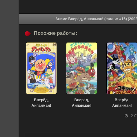
Похожие работы:
Вперёд,
Вперёд,
Вперёд,
Анпанман!
Анпанман!
Анпанман!
(фильм #07)
(спэшл 1992)
(спэшл 2002)
2-0
(1995)
(1992)
(2002)