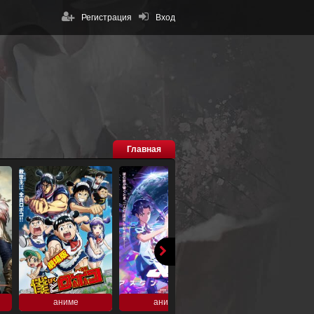
Регистрация
Вход
Главная
аниме
аниме
аниме