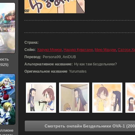
Страна:
Сейю:
Харуко Момои
,
Нацуко Куватани
,
Мию Мацуки
,
Сатоси Х
Перевод:
Persona99, AniDUB
ность
Альтернативное название:
Ну как там бездельники?
2025)
Оригинальное название
Yurumates
иллионе