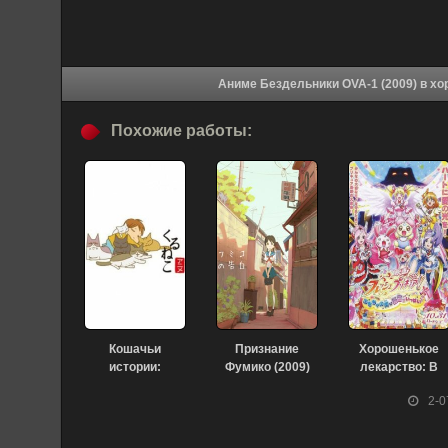
Аниме Безде
Похожие работы:
Кошачьи
Признание
Хорошенькое
истории:
Фумико (2009)
лекарство: В
Спецвыпуски
стране игрушек
2-0
(2009)
полно
секретов!?
(2009)