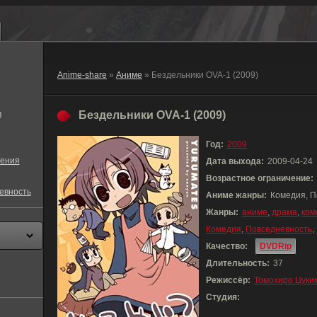
Anime-share
»
Аниме
» Бездельники OVA-1 (2009)
в
Бездельники OVA-1 (2009)
Год:
2009
ения
Дата выхода:
2009-04-24
Возрастное ограничение:
евность
Аниме жанры:
Комедия, П
Жанры:
аниме
,
драма
,
ком
Комедия
,
Повседневность
,
Качество:
DVDRip
Длительность:
37
Режиссёр:
Томохиро Цуки
Студия: