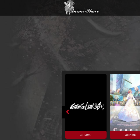
аниме
аниме