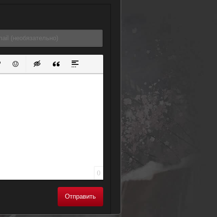
ок
й список
ь ссылку
тавить защищенную ссылку
Вставить смайлик
Вставка скрытого текста
Вставка цитаты
Вставка спойлера
0
Отправить