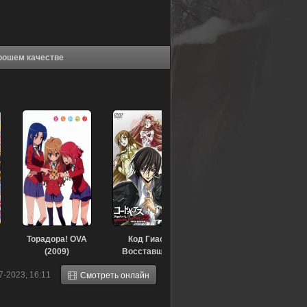
льники OVA-1 (2009) в хорошем качестве
Торадора! OVA
Код Гиас:
(2009)
Восставший
Лелуш —
7-2023, 16:11
Смотреть онлайн
Реквием Зеро
(2009)