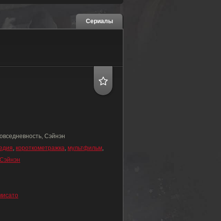
Сериалы
овседневность, Сэйнэн
едия
,
короткометражка
,
мультфильм
,
Сэйнэн
мисато