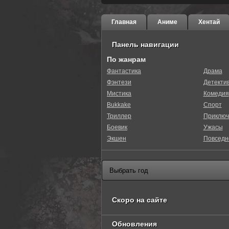
Главная
Аниме
Хентай
Панель навигации
По жанрам
Фантастика
Драма
Фэнтези
Детекти
Мистика
Комедия
Bukkake
Спорт
Триллер
Приключ
Боевик
Ужасы
Экшен
Повседн
Скоро на сайте
Обновления