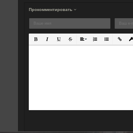
Прокомментировать
Полужирный
Курсив
Подчеркнутый
Зачеркнутый
Выравнивание
Нумерованный спис
Маркированны
Вставит
Вс