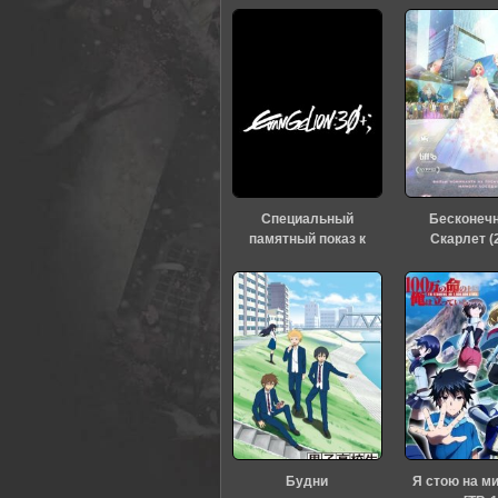
Специальный
Бесконеч
памятный показ к
Скарлет (
тридцатилетию
«Евангелиона» (2026)
Будни
Я стою на м