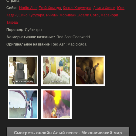
Страна:
Сейю:
Norito Abe
,
Ёхэй Хамада
,
Кэнъя Хацумура
,
Даити Хаяси
,
Юки
Кадзи
,
Сино Кусухара
,
Рикуми Мориваки
,
Асами Сэто
,
Масанори
Такэда
Перевод:
Субтитры
Альтернативное название:
Red Ash: Gearworld
Оригинальное название
Red Ash: Magicicada
Смотреть онлайн Алый пепел: Механический мир