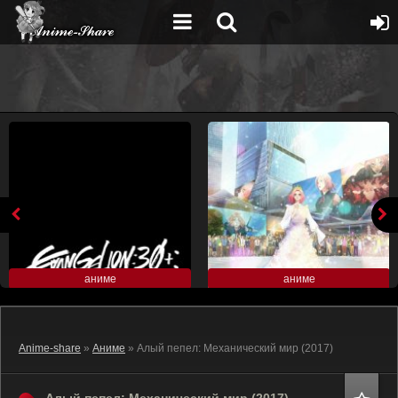
аниме
аниме
Anime-share
»
Аниме
» Алый пепел: Механический мир (2017)