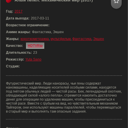
Алый пепел: Механический мир (2017)
Год:
2017
Дата выхода:
2017-03-11
Возрастное ограничение:
Аниме жанры:
Фантастика, Экшен
Жанры:
короткометражка
,
мультфильм
,
Фантастика
,
Экшен
Качество:
HDTVRip
Длительность:
23
Режиссёр:
Yuta Sano
Студия:
Футуристический мир. Люди нанорасы, чьи гены содержат
наномашины, наделяющие носителей особыми силами, находятся
под гнётом обычных людей — чистой расы. Бек, легендарный охотник,
обладающий силой «алого пепла», стремится накопить достаточно
денег для операции по удалению машин, чтобы присоединиться к
чистой расе. Вместе с грубым на вид, но чувствительным механиком
Тайгером, они используют машины параллелей, чтобы перемещаться
в старый мир и выполнять там опасные задания.