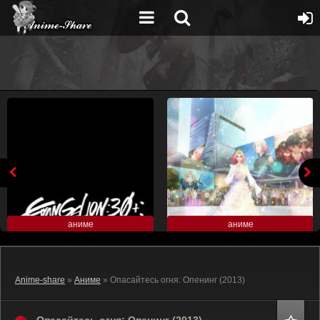
аниме
аниме
Anime-share
»
Аниме
» Опасайтесь огня: Опенинг (2013)