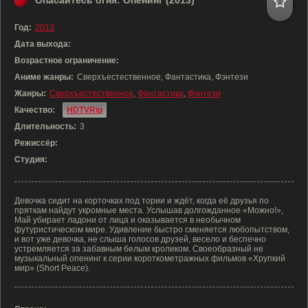
Опасайтесь огня: Опенинг (2013)
Год:
2013
Дата выхода:
Возрастное ограничение:
Аниме жанры:
Сверхъестественное, Фантастика, Фэнтези
Жанры:
Сверхъестественное
,
Фантастика
,
Фэнтези
Качество:
HDTVRip
Длительность:
3
Режиссёр:
Студия:
Девочка сидит на корточках под тории и ждёт, когда её друзья по
пряткам найдут укромные места. Услышав долгожданное «Можно!»,
Май убирает ладони от лица и оказывается в необычном
футуристическом мире. Удивление быстро сменяется любопытством,
и вот уже девочка, не слыша голосов друзей, весело и беспечно
устремляется за забавным белым кроликом. Своеобразный не
музыкальный опенинг к серии короткометражных фильмов «Хрупкий
мир» (Short Peace).