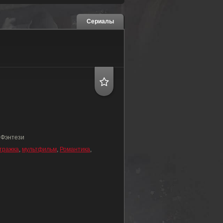
Сериалы
 Фэнтези
тражка
,
мультфильм
,
Романтика
,