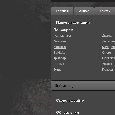
Главная
Аниме
Хентай
Панель навигации
По жанрам
Фантастика
Драма
Фэнтези
Детекти
Мистика
Комедия
Bukkake
Спорт
Триллер
Приключ
Боевик
Ужасы
Экшен
Повседн
Скоро на сайте
Обновления