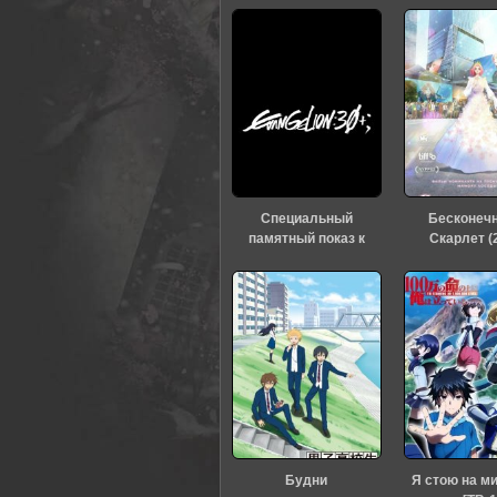
Специальный
Бесконеч
памятный показ к
Скарлет (
тридцатилетию
«Евангелиона» (2026)
Будни
Я стою на м