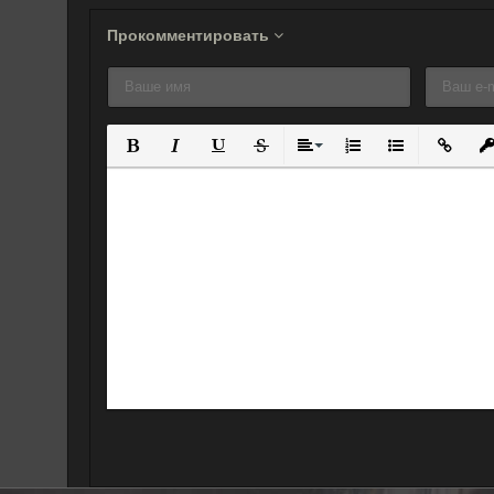
Прокомментировать
Полужирный
Курсив
Подчеркнутый
Зачеркнутый
Выравнивание
Нумерованный спис
Маркированны
Вставит
Вс