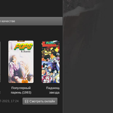
) в хорошем качестве
Популярный
Падающая
2
парень (1993)
звезда
Гакусавер (1993)
7-2023, 17:24
Смотреть онлайн