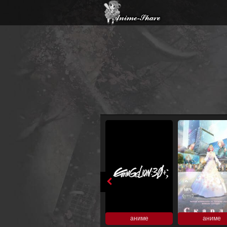
аниме
аниме