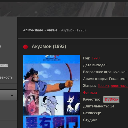
Anime-share
»
Аниме
» Акуэмон (1993)
в
Акуэмон (1993)
Год:
1993
ения
Дата выхода:
Возрастное ограничение:
евность
Аниме жанры:
Романтика,
Жанры:
боевик
,
короткоме
Фэнтези
Качество:
DVDRip
Длительность:
24
Режиссёр:
Студия: