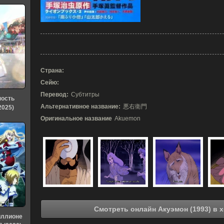
Страна:
Сейю:
Перевод:
Субтитры
ность
Альтернативное название:
悪右衛門
2025)
Оригинальное название
Akuemon
Смотрет
иллионе