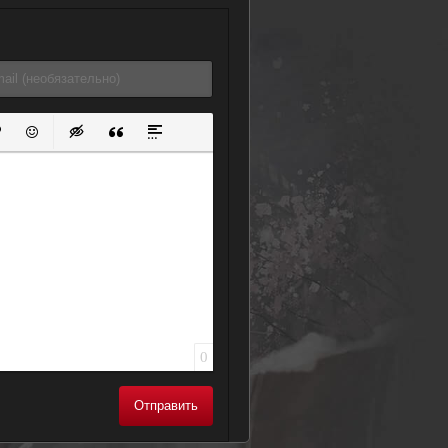
ок
й список
ь ссылку
тавить защищенную ссылку
Вставить смайлик
Вставка скрытого текста
Вставка цитаты
Вставка спойлера
0
Отправить